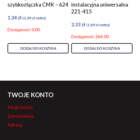
szybkozłączka CMK – 624
instalacyjna uniwersalna
221-415
1,34
zł
(
1,09
zł
netto)
2,33
zł
(
1,89
zł
netto)
Dostępność: 0.00
Dostępność: 266.00
DODAJ DO KOSZYKA
DODAJ DO KOSZYKA
TWOJE KONTO
Moje konto
Zamówienia
Adresy