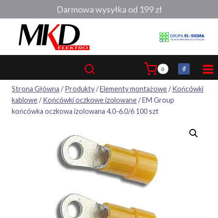
Przejdź
Darmowa wysyłka od 199 zł
do
treści
0
Strona Główna
/
Produkty
/
Elementy montażowe
/
Końcówki
kablowe
/
Końcówki oczkowe izolowane
/
EM Group
końcówka oczkowa izolowana 4.0-6.0/6 100 szt