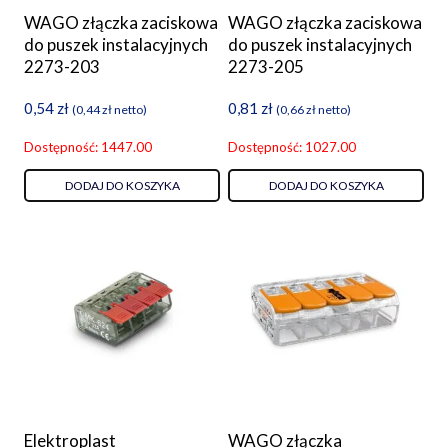
WAGO złączka zaciskowa
WAGO złączka zaciskowa
do puszek instalacyjnych
do puszek instalacyjnych
2273-203
2273-205
0,54
zł
0,81
zł
(
0,44
zł
netto)
(
0,66
zł
netto)
Dostępność: 1447.00
Dostępność: 1027.00
DODAJ DO KOSZYKA
DODAJ DO KOSZYKA
Elektroplast
WAGO złączka