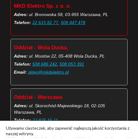
MKD Elektro Sp. z o. o.
Adres:
ul. Bronowska 58, 03-955 Warszawa, PL
Telefon:
22 615 82 77
,
509 447 478
Oddział - Wola Ducka,
Adres:
ul. Mostów 22, 05-408 Wola Ducka, PL
Telefon:
508 686 242
,
508 053 391
Email:
sklep@mkdelektro.pl
Oddział - Warszawa
Adres:
ul. Skorochód-Majewskiego 18, 02-105
Warszawa, PL
Telefon:
22 825 16 11
Używamy ciasteczek, aby zapewnić najlepszą jakość korzystania z
Email:
skorochod@mkdelektro.pl
naszej witryny.