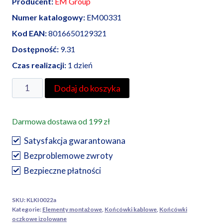
Producent:
EM Group
Numer katalogowy:
EM00331
Kod EAN:
8016650129321
Dostępność:
9.31
Czas realizacji:
1 dzień
ilość
Dodaj do koszyka
EM
Group
Darmowa dostawa od 199 zł
końcówka
oczkowa
Satysfakcja gwarantowana
izolowana
Bezproblemowe zwroty
4.0-
Bezpieczne płatności
6.0/6
100
SKU:
KLKI0022a
szt
Kategorie:
Elementy montażowe
,
Końcówki kablowe
,
Końcówki
oczkowe izolowane