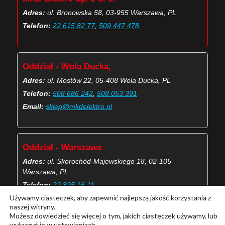
Adres:
ul. Bronowska 58, 03-955 Warszawa, PL
Telefon:
22 615 82 77
,
509 447 478
Oddział - Wola Ducka,
Adres:
ul. Mostów 22, 05-408 Wola Ducka, PL
Telefon:
508 686 242
,
508 053 391
Email:
sklep@mkdelektro.pl
Oddział - Warszawa
Adres:
ul. Skorochód-Majewskiego 18, 02-105
Warszawa, PL
Telefon:
22 825 16 11
Używamy ciasteczek, aby zapewnić najlepszą jakość korzystania z
Email:
skorochod@mkdelektro.pl
naszej witryny.
Możesz dowiedzieć się więcej o tym, jakich ciasteczek używamy, lub
wyłączyć je w
ustawieniach
.