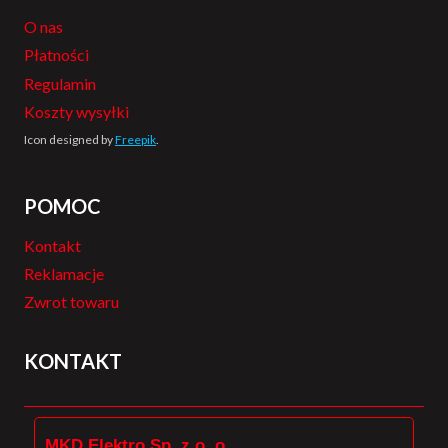
O nas
Płatności
Regulamin
Koszty wysyłki
Icon designed by
Freepik
.
POMOC
Kontakt
Reklamacje
Zwrot towaru
KONTAKT
MKD Elektro Sp. z o. o.