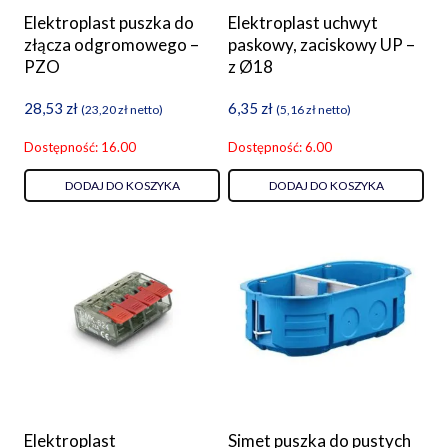
Elektroplast puszka do
Elektroplast uchwyt
złącza odgromowego –
paskowy, zaciskowy UP –
PZO
z Ø18
28,53
zł
6,35
zł
(
23,20
zł
netto)
(
5,16
zł
netto)
Dostępność: 16.00
Dostępność: 6.00
DODAJ DO KOSZYKA
DODAJ DO KOSZYKA
Elektroplast
Simet puszka do pustych