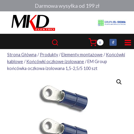
Przejdź
Darmowa wysyłka od 199 zł
do
treści
0
Strona Główna
/
Produkty
/
Elementy montażowe
/
Końcówki
kablowe
/
Końcówki oczkowe izolowane
/
EM Group
końcówka oczkowa izolowana 1,5-2,5/5 100 szt