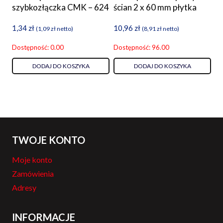
szybkozłączka CMK – 624
ścian 2 x 60 mm płytka
1,34
zł
10,96
zł
(
1,09
zł
netto)
(
8,91
zł
netto)
Dostępność: 0.00
Dostępność: 96.00
DODAJ DO KOSZYKA
DODAJ DO KOSZYKA
TWOJE KONTO
Moje konto
Zamówienia
Adresy
INFORMACJE