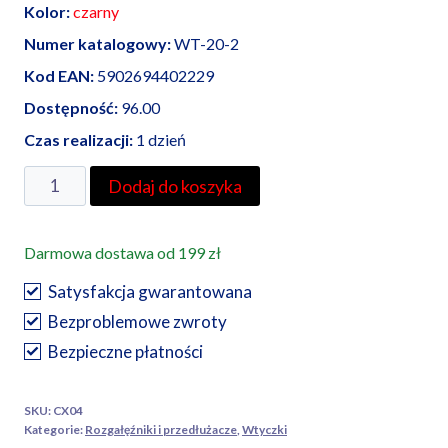
Kolor:
czarny
Numer katalogowy:
WT-20-2
Kod EAN:
5902694402229
Dostępność:
96.00
Czas realizacji:
1 dzień
ilość
Dodaj do koszyka
Elgotech
wtyczka
Darmowa dostawa od 199 zł
kątowa
unischuko
Satysfakcja gwarantowana
Bezproblemowe zwroty
Bezpieczne płatności
SKU:
CX04
Kategorie:
Rozgałęźniki i przedłużacze
,
Wtyczki