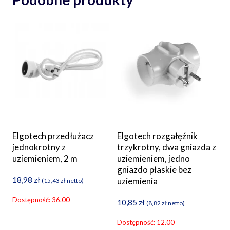
Elgotech przedłużacz
Elgotech rozgałęźnik
jednokrotny z
trzykrotny, dwa gniazda z
uziemieniem, 2 m
uziemieniem, jedno
gniazdo płaskie bez
18,98
zł
uziemienia
(
15,43
zł
netto)
Dostępność: 36.00
10,85
zł
(
8,82
zł
netto)
Dostępność: 12.00