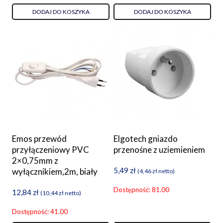
DODAJ DO KOSZYKA
DODAJ DO KOSZYKA
Emos przewód
Elgotech gniazdo
przyłączeniowy PVC
przenośne z uziemieniem
2×0,75mm z
5,49
zł
wyłącznikiem,2m, biały
(
4,46
zł
netto)
Dostępność: 81.00
12,84
zł
(
10,44
zł
netto)
Dostępność: 41.00