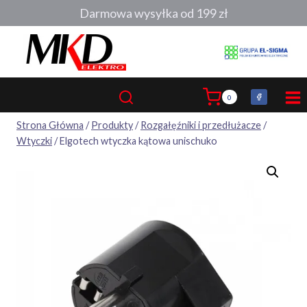
Przejdź
Darmowa wysyłka od 199 zł
do
treści
0
Strona Główna
/
Produkty
/
Rozgałęźniki i przedłużacze
/
Wtyczki
/
Elgotech wtyczka kątowa unischuko