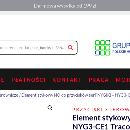
Darmowa wysyłka od 199 zł
, zamówienia telefoniczne:
508 053 391
,
508 686 242
|
wolisz napisa
JE
PŁATNOŚCI
KONTAKT
PRACA
MOJ
terownicze
/
Element stykowy NO do przycisków serii NYG(K) – NYG3-
PRZYCISKI STERO
Element stykowy
NYG3-CE1 Trac