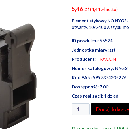
5,46
zł
(
4,44
zł
netto)
Element stykowy NO NYG3-
otwarty, 10A/400V, szybki mo
ID produktu:
55524
Jednostka miary:
szt
Producent:
TRACON
Numer katalogowy:
NYG3-
Kod EAN:
5997374205276
Dostępność:
7.00
Czas realizacji:
1 dzień
ilość
Dodaj do kosz
Element
stykowy
Darmowa dostawa od 199 zł