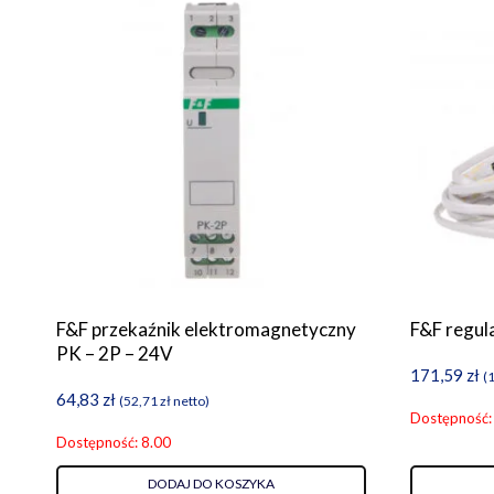
F&F przekaźnik elektromagnetyczny
F&F regul
PK – 2P – 24V
171,59
zł
(
64,83
zł
(
52,71
zł
netto)
Dostępność:
Dostępność: 8.00
DODAJ DO KOSZYKA