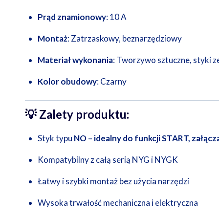
Prąd znamionowy
: 10 A
Montaż
: Zatrzaskowy, beznarzędziowy
Materiał wykonania
: Tworzywo sztuczne, styki z
Kolor obudowy
: Czarny
💡
Zalety produktu:
Styk typu
NO – idealny do funkcji START, załącz
Kompatybilny z całą serią NYG i NYGK
Łatwy i szybki montaż bez użycia narzędzi
Wysoka trwałość mechaniczna i elektryczna