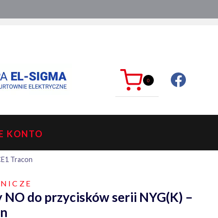
ć?
sklep@mkdelektro.pl
0
E KONTO
CE1 Tracon
WNICZE
 NO do przycisków serii NYG(K) –
on