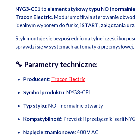
NYG3-CE1
to
element stykowy typu NO (normalnie
Tracon Electric
. Moduł umożliwia sterowanie obwod
idealnym wyborem do funkcji
START
,
załączania ur
Styk montuje się bezpośrednio na tylnej części korpus
sprawdzi się w systemach automatyki przemysłowej, p
🔧
Parametry techniczne:
Producent
:
Tracon Electric
Symbol produktu
: NYG3-CE1
Typ styku
: NO – normalnie otwarty
Kompatybilność
: Przyciski i przełączniki serii 
Napięcie znamionowe
: 400 V AC