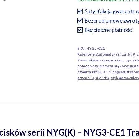
NO
do
Satysfakcja gwaranto
przycisków
Bezproblemowe zwrot
serii
Bezpieczne płatności
NYG(K)
–
SKU:
NYG3-CE1
NYG3-
Kategorie:
Automatyka i liczniki
,
Prz
CE1
Znaczników:
akcesoria do przycisk
pomocniczy
,
element stykowy
,
insta
Tracon
otwarty
,
NYG3-CE1
,
osprzęt sterow
przycisku
,
styk NO
,
styk pomocnicz
cisków serii NYG(K) – NYG3-CE1 Tr