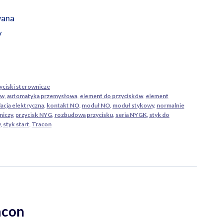
wana
y
yciski sterownicze
ów
,
automatyka przemysłowa
,
element do przycisków
,
element
lacja elektryczna
,
kontakt NO
,
moduł NO
,
moduł stykowy
,
normalnie
niczy
,
przycisk NYG
,
rozbudowa przycisku
,
seria NYGK
,
styk do
y
,
styk start
,
Tracon
acon