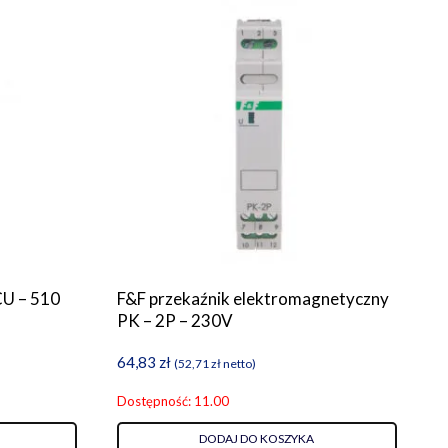
CU – 510
F&F przekaźnik elektromagnetyczny
PK – 2P – 230V
64,83
zł
(
52,71
zł
netto)
Dostępność: 11.00
DODAJ DO KOSZYKA