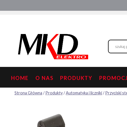
Przejdź
Hurtownia elektryczna
Doradztwo
do
treści
HOME
O NAS
PRODUKTY
PROMOC
Strona Główna
/
Produkty
/
Automatyka i liczniki
/
Przyciski s