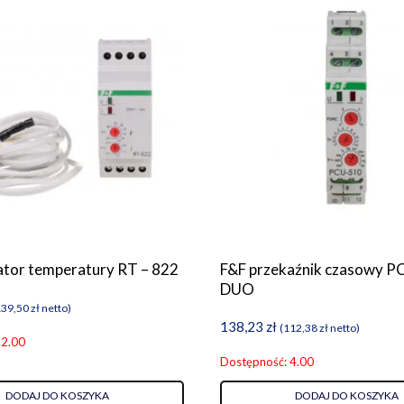
ator temperatury RT – 822
F&F przekaźnik czasowy P
DUO
139,50
zł
netto)
138,23
zł
(
112,38
zł
netto)
 2.00
Dostępność: 4.00
DODAJ DO KOSZYKA
DODAJ DO KOSZYKA