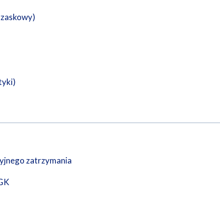
trzaskowy)
tyki)
ryjnego zatrzymania
YGK