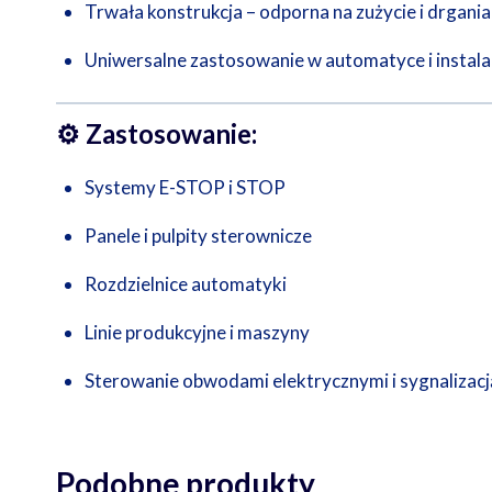
Trwała konstrukcja – odporna na zużycie i drgania
Uniwersalne zastosowanie w automatyce i instal
⚙️
Zastosowanie:
Systemy E-STOP i STOP
Panele i pulpity sterownicze
Rozdzielnice automatyki
Linie produkcyjne i maszyny
Sterowanie obwodami elektrycznymi i sygnalizacj
Podobne produkty