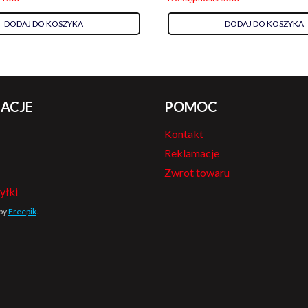
DODAJ DO KOSZYKA
DODAJ DO KOSZYKA
ACJE
POMOC
Kontakt
Reklamacje
Zwrot towaru
yłki
 by
Freepik
.