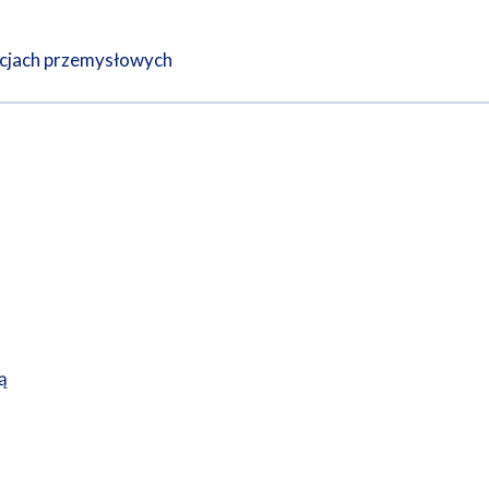
acjach przemysłowych
ą