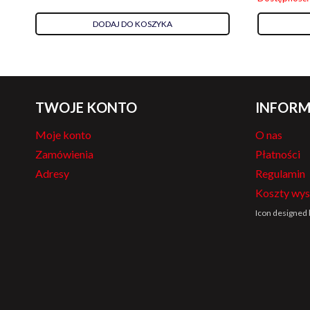
DODAJ DO KOSZYKA
TWOJE KONTO
INFORM
Moje konto
O nas
Zamówienia
Płatności
Adresy
Regulamin
Koszty wys
Icon designed