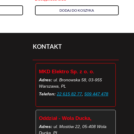
DODAJ DO KOSZYKA
KONTAKT
MKD Elektro Sp. z o. o.
Adres:
ul. Bronowska 58, 03-955
Warszawa, PL
Telefon:
22 615 82 77
,
509 447 478
Oddział - Wola Ducka,
Adres:
ul. Mostów 22, 05-408 Wola
Ducka, PL