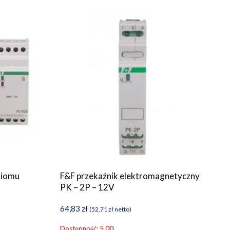
ziomu
F&F przekaźnik elektromagnetyczny
PK – 2P – 12V
64,83
zł
(
52,71
zł
netto)
Dostępność: 5.00