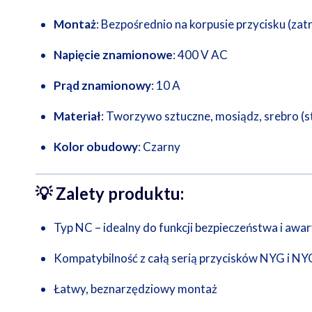
Montaż
: Bezpośrednio na korpusie przycisku (za
Napięcie znamionowe
: 400 V AC
Prąd znamionowy
: 10 A
Materiał
: Tworzywo sztuczne, mosiądz, srebro (s
Kolor obudowy
: Czarny
💡
Zalety produktu:
Typ NC – idealny do funkcji bezpieczeństwa i awa
Kompatybilność z całą serią przycisków NYG i N
Łatwy, beznarzędziowy montaż