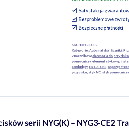
do
serii
Satysfakcja gwaranto
przycisków
Bezproblemowe zwrot
NYG(K),NC
Bezpieczne płatności
NYG3-
CE2
SKU:
NYG3-CE2
Tracon
Kategorie:
Automatyka i liczniki
,
Prz
Znaczników:
akcesoria do przycisk
pomocniczy
,
element stykowy
,
insta
zamknięty
,
NYG3-CE2
,
osprzęt ster
przycisku
,
styk NC
,
styk pomocniczy
cisków serii NYG(K) – NYG3-CE2 Tr