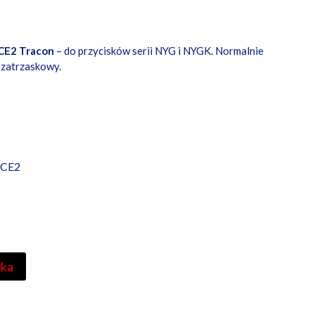
CE2 Tracon
– do przycisków serii NYG i NYGK. Normalnie
 zatrzaskowy.
CE2
yka