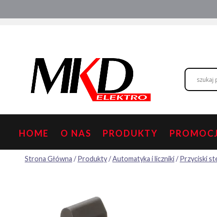
Przejdź
Hurtownia elektryczna
Doradztwo
do
treści
HOME
O NAS
PRODUKTY
PROMOC
Strona Główna
/
Produkty
/
Automatyka i liczniki
/
Przyciski s