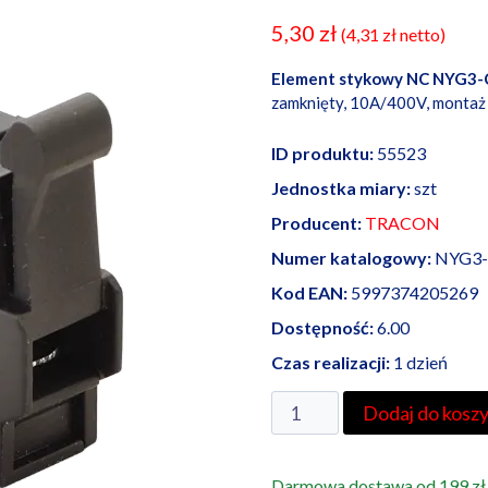
5,30
zł
(
4,31
zł
netto)
Element stykowy NC NYG3-
zamknięty, 10A/400V, montaż
ID produktu:
55523
Jednostka miary:
szt
Producent:
TRACON
Numer katalogowy:
NYG3-
Kod EAN:
5997374205269
Dostępność:
6.00
Czas realizacji:
1 dzień
ilość
Dodaj do kosz
Element
stykowy
Darmowa dostawa od 199 zł