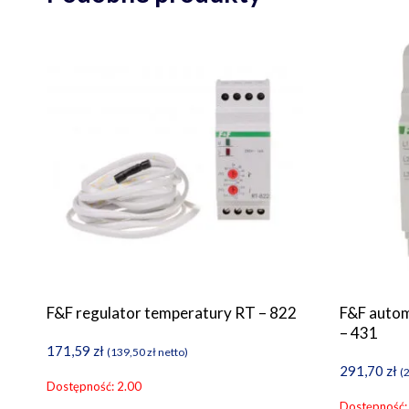
F&F regulator temperatury RT – 822
F&F autom
– 431
171,59
zł
(
139,50
zł
netto)
291,70
zł
(
Dostępność: 2.00
Dostępność: