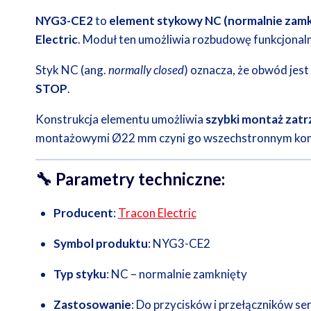
NYG3-CE2
to
element stykowy NC (normalnie zamk
Electric
. Moduł ten umożliwia rozbudowę funkcjonal
Styk NC (ang.
normally closed
) oznacza, że obwód jest
STOP
.
Konstrukcja elementu umożliwia
szybki montaż zat
montażowymi Ø22 mm czyni go wszechstronnym komp
🔧
Parametry techniczne:
Producent
:
Tracon Electric
Symbol produktu
: NYG3-CE2
Typ styku
: NC – normalnie zamknięty
Zastosowanie
: Do przycisków i przełączników s