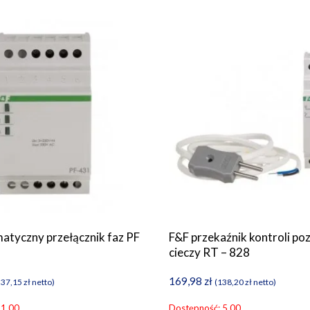
atyczny przełącznik faz PF
F&F przekaźnik kontroli po
cieczy RT – 828
169,98
zł
237,15
zł
netto)
(
138,20
zł
netto)
 1.00
Dostępność: 5.00