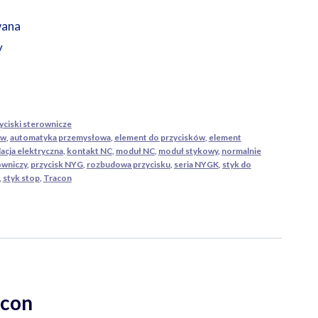
wana
y
yciski sterownicze
ów
,
automatyka przemysłowa
,
element do przycisków
,
element
lacja elektryczna
,
kontakt NC
,
moduł NC
,
moduł stykowy
,
normalnie
owniczy
,
przycisk NYG
,
rozbudowa przycisku
,
seria NYGK
,
styk do
,
styk stop
,
Tracon
acon