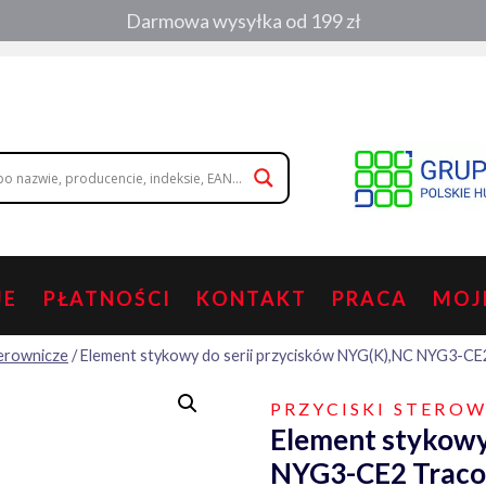
Darmowa wysyłka od 199 zł
, zamówienia telefoniczne:
508 053 391
,
508 686 242
|
wolisz napisa
JE
PŁATNOŚCI
KONTAKT
PRACA
MOJ
terownicze
/
Element stykowy do serii przycisków NYG(K),NC NYG3-CE
PRZYCISKI STERO
Element stykowy
NYG3-CE2 Trac