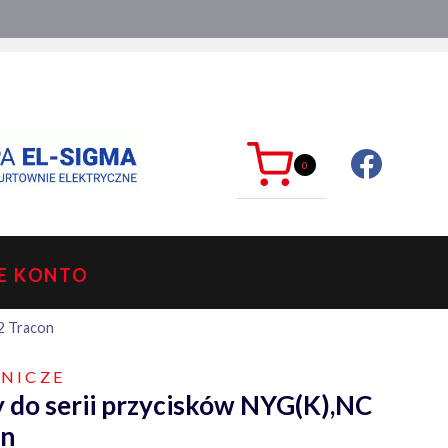
ć?
sklep@mkdelektro.pl
0
E KONTO
2 Tracon
WNICZE
 do serii przycisków NYG(K),NC
on