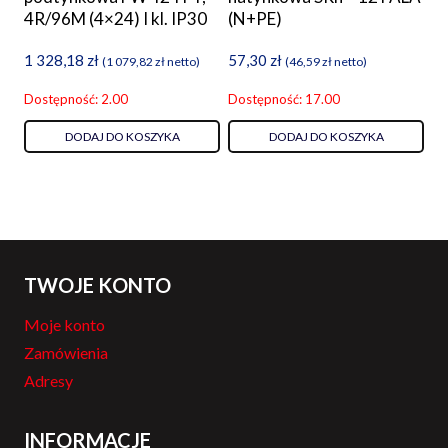
4R/96M (4×24) I kl. IP30
(N+PE)
1 328,18
zł
57,30
zł
(
1 079,82
zł
netto)
(
46,59
zł
netto)
Dostępność: 2.00
Dostępność: 17.00
DODAJ DO KOSZYKA
DODAJ DO KOSZYKA
TWOJE KONTO
Moje konto
Zamówienia
Adresy
INFORMACJE