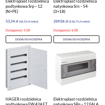
Elektroplast rozdzielnica
Elektroplast rozdzielnica
podtynkowa Srp – 12
natynkowa Srn – 54
(N+PE)
(3×18)
53,54
zł
269,06
zł
(
43,53
zł
netto)
(
218,75
zł
netto)
Dostępność: 5.00
Dostępność: 6.00
DODAJ DO KOSZYKA
DODAJ DO KOSZYKA
HAGER rozdzielnica
Elektroplast rozdzielnica
podtynkowa FW 424 FT,
natynkowa SRn – 12 FALA