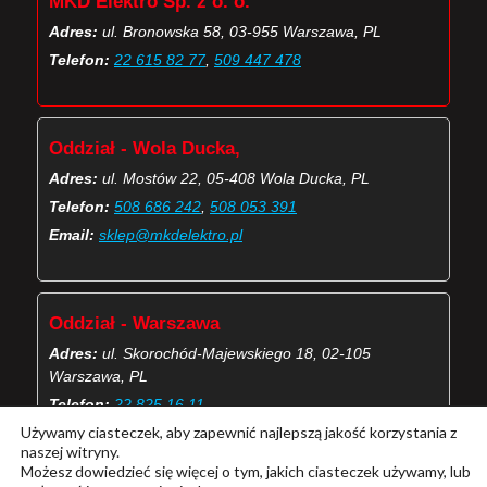
MKD Elektro Sp. z o. o.
Adres:
ul. Bronowska 58, 03-955 Warszawa, PL
Telefon:
22 615 82 77
,
509 447 478
Oddział - Wola Ducka,
Adres:
ul. Mostów 22, 05-408 Wola Ducka, PL
Telefon:
508 686 242
,
508 053 391
Email:
sklep@mkdelektro.pl
Oddział - Warszawa
Adres:
ul. Skorochód-Majewskiego 18, 02-105
Warszawa, PL
Telefon:
22 825 16 11
Używamy ciasteczek, aby zapewnić najlepszą jakość korzystania z
Email:
skorochod@mkdelektro.pl
naszej witryny.
Możesz dowiedzieć się więcej o tym, jakich ciasteczek używamy, lub