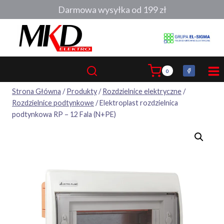
Przejdź
Darmowa wysyłka od 199 zł
do
treści
0
Strona Główna
/
Produkty
/
Rozdzielnice elektryczne
/
Rozdzielnice podtynkowe
/
Elektroplast rozdzielnica
podtynkowa RP – 12 Fala (N+PE)