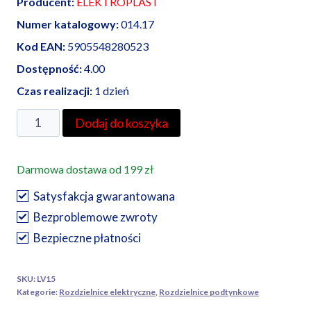
Producent:
ELEKTROPLAST
Numer katalogowy:
014.17
Kod EAN:
5905548280523
Dostępność:
4.00
Czas realizacji:
1 dzień
ilość
Dodaj do koszyka
Elektroplast
rozdzielnica
Darmowa dostawa od 199 zł
podtynkowa
RP
Satysfakcja gwarantowana
-
Bezproblemowe zwroty
12
Bezpieczne płatności
Fala
(N+PE)
SKU:
LV15
Kategorie:
Rozdzielnice elektryczne
,
Rozdzielnice podtynkowe