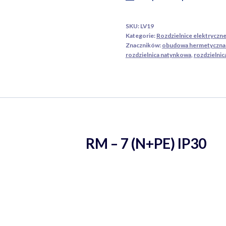
SKU:
LV19
Kategorie:
Rozdzielnice elektryczn
Znaczników:
obudowa hermetyczna 
rozdzielnica natynkowa
,
rozdzielnic
wa RM – 7 (N+PE) IP30