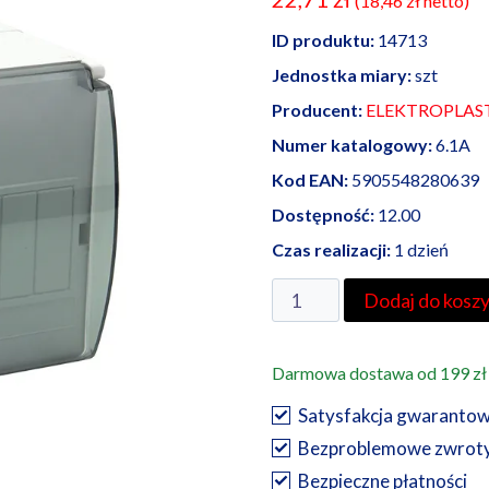
(
18,46
zł
netto)
ID produktu:
14713
Jednostka miary:
szt
Producent:
ELEKTROPLAS
Numer katalogowy:
6.1A
Kod EAN:
5905548280639
Dostępność:
12.00
Czas realizacji:
1 dzień
ilość
Dodaj do kosz
Elektroplast
rozdzielnica
Darmowa dostawa od 199 zł
natynkowa
RM
Satysfakcja gwaranto
7S
Bezproblemowe zwrot
Bezpieczne płatności