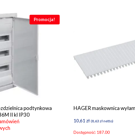
Promocja!
zdzielnica podtynkowa
HAGER maskownica wyłam
6M II kl IP30
10,61
zł
zamówień
(
8,63
zł
netto)
wych
Dostępność: 187.00