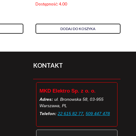
Dostępność: 4.00
DODAJ DO KOSZYKA
KONTAKT
MKD Elektro Sp. z o. o.
Adres:
ul. Bronowska 58, 03-955
Warszawa, PL
Telefon:
22 615 82 77
,
509 447 478