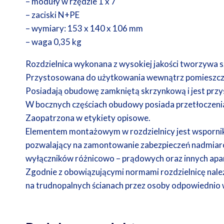
– moduły w rzędzie 1 x 7
– zaciski N+PE
– wymiary: 153 x 140 x 106 mm
– waga 0,35 kg
Rozdzielnica wykonana z wysokiej jakości tworzywa 
Przystosowana do użytkowania wewnątrz pomieszcz
Posiadają obudowę zamkniętą skrzynkową i jest pr
W bocznych częściach obudowy posiada przetłoczeni
Zaopatrzona w etykiety opisowe.
Elementem montażowym w rozdzielnicy jest wspornik
pozwalający na zamontowanie zabezpieczeń nadmia
wyłączników różnicowo – prądowych oraz innych apa
Zgodnie z obowiązującymi normami rozdzielnicę nale
na trudnopalnych ścianach przez osoby odpowiednio