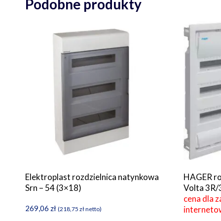
Podobne produkty
Elektroplast rozdzielnica natynkowa
HAGER ro
Srn – 54 (3×18)
Volta 3R/3
cena dla 
269,06
zł
interneto
(
218,75
zł
netto)