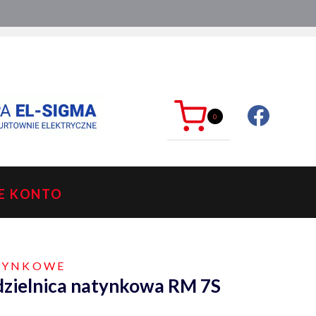
ć?
sklep@mkdelektro.pl
0
E KONTO
ATYNKOWE
zdzielnica natynkowa RM 7S