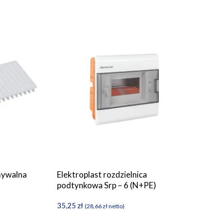
ywalna
Elektroplast rozdzielnica
podtynkowa Srp – 6 (N+PE)
35,25
zł
(
28,66
zł
netto)