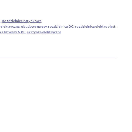
e
,
Rozdzielnice natynkowe
elektryczna
,
obudowa na esy
,
rozdzielnica DC
,
rozdzielnica elektroplast
,
a z listwami N PE
,
skrzynka elektryczna