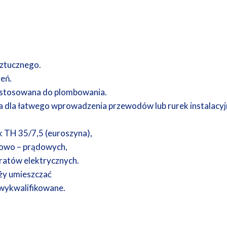
sztucznego.
eń.
zystosowana do plombowania.
a dla łatwego wprowadzenia przewodów lub rurek instalacyj
 TH 35/7,5 (euroszyna),
rowo – prądowych,
ratów elektrycznych.
ży umieszczać
 wykwalifikowane.