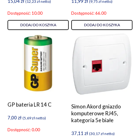
15,04
zł
11,99
zł
(
12,23
zł
netto)
(
9,75
zł
netto)
Dostępność: 10.00
Dostępność: 66.00
DODAJ DO KOSZYKA
DODAJ DO KOSZYKA
GP bateria LR 14 C
Simon Akord gniazdo
komputerowe RJ45,
7,00
zł
(
5,69
zł
netto)
kategoria 5e białe
Dostępność: 0.00
37,11
zł
(
30,17
zł
netto)