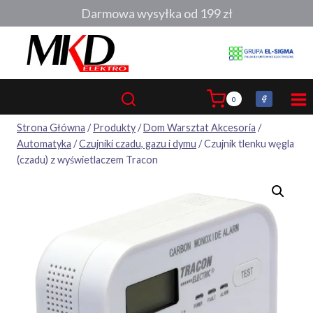
Przejdź
Darmowa wysyłka od 199 zł
do
treści
0
Strona Główna
/
Produkty
/
Dom Warsztat Akcesoria
/
Automatyka
/
Czujniki czadu, gazu i dymu
/
Czujnik tlenku węgla
(czadu) z wyświetlaczem Tracon