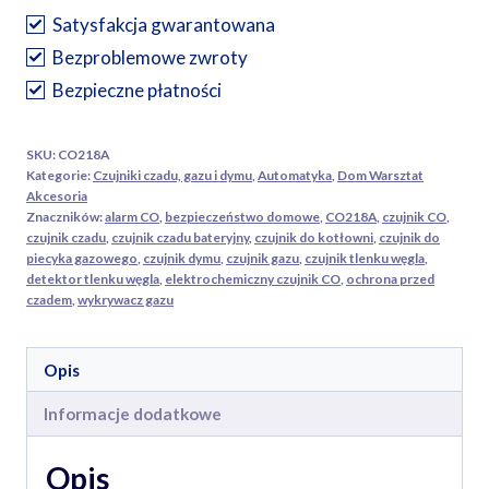
(czadu)
Satysfakcja gwarantowana
z
Bezproblemowe zwroty
wyświetlaczem
Bezpieczne płatności
Tracon
SKU:
CO218A
Kategorie:
Czujniki czadu, gazu i dymu
,
Automatyka
,
Dom Warsztat
Akcesoria
Znaczników:
alarm CO
,
bezpieczeństwo domowe
,
CO218A
,
czujnik CO
,
czujnik czadu
,
czujnik czadu bateryjny
,
czujnik do kotłowni
,
czujnik do
piecyka gazowego
,
czujnik dymu
,
czujnik gazu
,
czujnik tlenku węgla
,
detektor tlenku węgla
,
elektrochemiczny czujnik CO
,
ochrona przed
czadem
,
wykrywacz gazu
Opis
Informacje dodatkowe
Opis