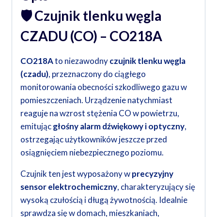
🛡️
Czujnik tlenku węgla
CZADU (CO) – CO218A
CO218A
to niezawodny
czujnik tlenku węgla
(czadu)
, przeznaczony do ciągłego
monitorowania obecności szkodliwego gazu w
pomieszczeniach. Urządzenie natychmiast
reaguje na wzrost stężenia CO w powietrzu,
emitując
głośny alarm dźwiękowy i optyczny
,
ostrzegając użytkowników jeszcze przed
osiągnięciem niebezpiecznego poziomu.
Czujnik ten jest wyposażony w
precyzyjny
sensor elektrochemiczny
, charakteryzujący się
wysoką czułością i długą żywotnością. Idealnie
sprawdza się w domach, mieszkaniach,