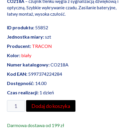
CO218A
– czujnik tlenku węgla z sygnalizacją dźwiękową i
optyczną. Szybkie wykrywanie czadu. Zasilanie bateryjne,
łatwy montaż, wysoka czułość.
ID produktu:
55852
Jednostka miary:
szt
Producent:
TRACON
Kolor:
biały
Numer katalogowy:
CO218A
Kod EAN:
5997374224284
Dostępność:
14.00
Czas realizacji:
1 dzień
ilość
Dodaj do koszyka
Czujnik
tlenku
Darmowa dostawa od 199 zł
węgla