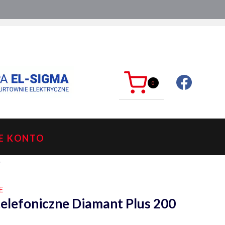
ć?
sklep@mkdelektro.pl
0
E KONTO
V
E
telefoniczne Diamant Plus 200