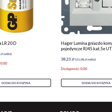
a LR 20 D
Hager Lumina gniazdo ko
pojedyncze RJ45 kat.5e UT
0
zł
netto)
38,23
zł
(
31,08
zł
netto)
 0.00
Dostępność: 0.00
DODAJ DO KOSZYKA
DODAJ DO KOSZYKA