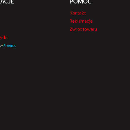
ACJE
POMOC
Kontakt
Reklamacje
Zwrot towaru
yłki
 by
Freepik
.