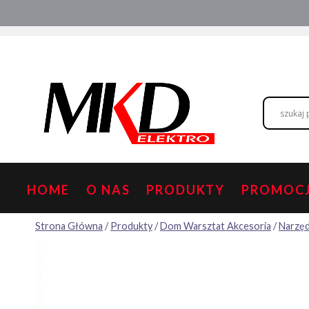
Przejdź
Hurtownia elektryczna
Doradztwo
do
treści
HOME
O NAS
PRODUKTY
PROMOC
Strona Główna
/
Produkty
/
Dom Warsztat Akcesoria
/
Narzęd