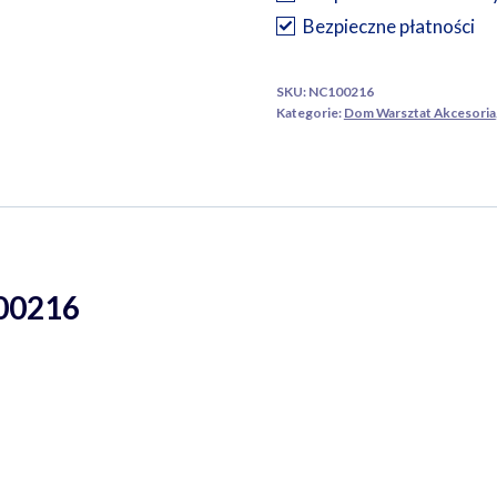
200
Bezpieczne płatności
mm
1000
SKU:
NC100216
V
Kategorie:
Dom Warsztat Akcesoria
100216