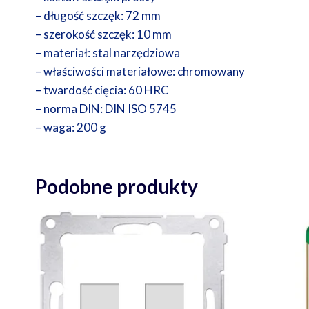
– długość szczęk: 72 mm
– szerokość szczęk: 10 mm
– materiał: stal narzędziowa
– właściwości materiałowe: chromowany
– twardość cięcia: 60 HRC
– norma DIN: DIN ISO 5745
– waga: 200 g
Podobne produkty