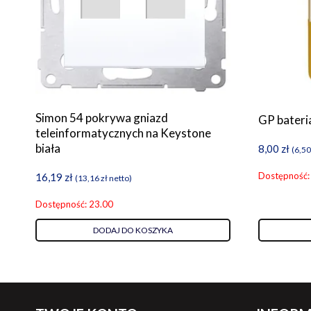
Simon 54 pokrywa gniazd
GP bateri
teleinformatycznych na Keystone
biała
8,00
zł
(
6,5
Dostępność:
16,19
zł
(
13,16
zł
netto)
Dostępność: 23.00
DODAJ DO KOSZYKA