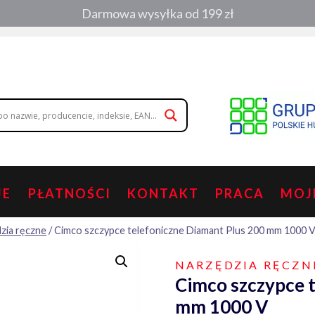
Darmowa wysyłka od 199 zł
, zamówienia telefoniczne:
508 053 391
,
508 686 242
|
wolisz napisa
JE
PŁATNOŚCI
KONTAKT
PRACA
MOJ
zia ręczne
/
Cimco szczypce telefoniczne Diamant Plus 200 mm 1000 
NARZĘDZIA RĘCZN
Cimco szczypce 
mm 1000 V