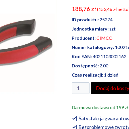
188,76
zł
(
153,46
zł
netto
ID produktu:
25274
Jednostka miary:
szt
Producent:
CIMCO
Numer katalogowy:
10021
Kod EAN:
4021103002162
Dostępność:
2.00
Czas realizacji:
1 dzień
ilość
Dodaj do kosz
Cimco
szczypce
Darmowa dostawa od 199 zł
telefoniczne
Diamant
Satysfakcja gwaranto
Plus
Bezproblemowe zwrot