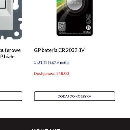
mputerowe
GP bateria CR 2032 3V
P białe
5,01
zł
(
4,07
zł
netto)
Dostępność: 248.00
DODAJ DO KOSZYKA