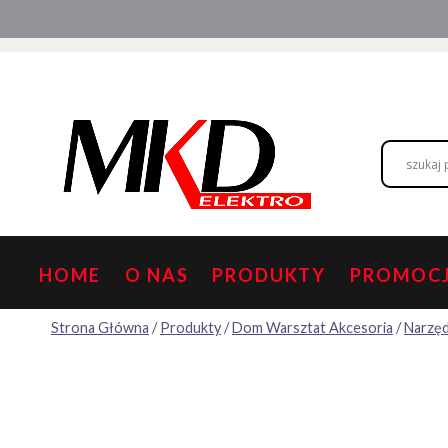
Przejdź
Hurtownia elektryczna
Doradztwo
do
treści
HOME
O NAS
PRODUKTY
PROMOC
Strona Główna
/
Produkty
/
Dom Warsztat Akcesoria
/
Narzęd