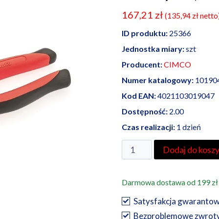
167,21
zł
(
135,94
zł
netto
ID produktu:
25366
Jednostka miary:
szt
Producent:
CIMCO
Numer katalogowy:
10190
Kod EAN:
4021103019047
Dostępność:
2.00
Czas realizacji:
1 dzień
ilość
Dodaj do kosz
Cimco
szczypce
Darmowa dostawa od 199 zł
do
zaciskania
Satysfakcja gwaranto
tulejek
Bezproblemowe zwrot