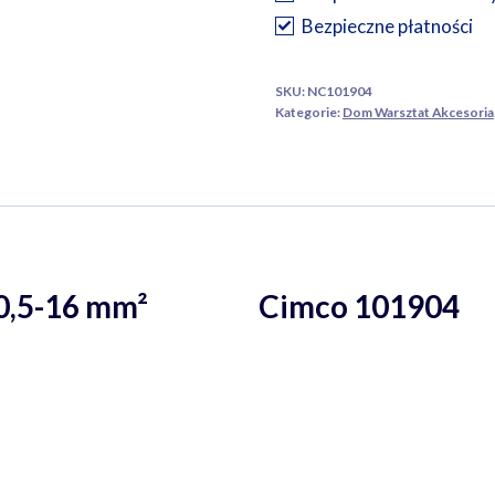
i
Bezpieczne płatności
końcówek
kablowych
SKU:
NC101904
0,5-
Kategorie:
Dom Warsztat Akcesoria
16
ejek 0,5-16 mm² Cimco 101904