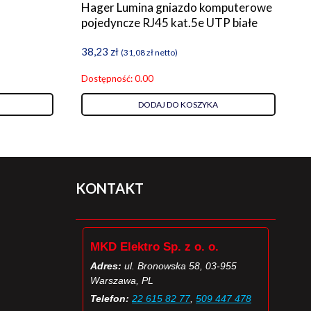
Hager Lumina gniazdo komputerowe
pojedyncze RJ45 kat.5e UTP białe
38,23
zł
(
31,08
zł
netto)
Dostępność: 0.00
DODAJ DO KOSZYKA
KONTAKT
MKD Elektro Sp. z o. o.
Adres:
ul. Bronowska 58, 03-955
Warszawa, PL
Telefon:
22 615 82 77
,
509 447 478