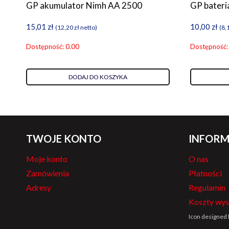
GP akumulator Nimh AA 2500
GP bateri
15,01
zł
10,00
zł
(
12,20
zł
netto)
(
8,
Dostępność: 0.00
Dostępność:
DODAJ DO KOSZYKA
TWOJE KONTO
INFORM
Moje konto
O nas
Zamówienia
Płatności
Adresy
Regulamin
Koszty wys
Icon designed