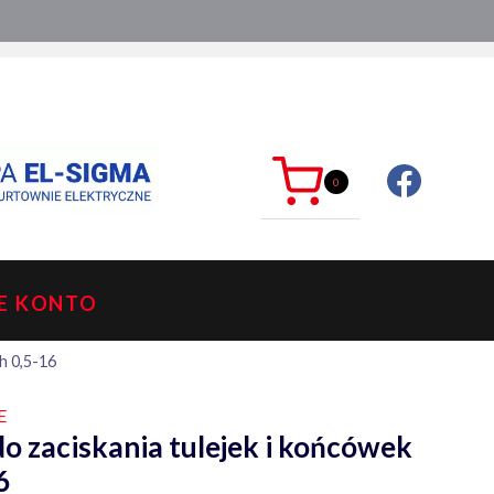
ć?
sklep@mkdelektro.pl
0
E KONTO
h 0,5-16
E
o zaciskania tulejek i końcówek
6