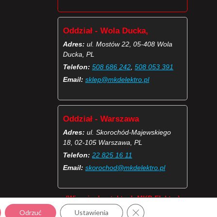
Oddział - Wola Ducka,
Adres:
ul. Mostów 22, 05-408 Wola
Ducka, PL
Telefon:
508 686 242
,
508 053 391
Email:
sklep@mkdelektro.pl
Oddział - Warszawa
Adres:
ul. Skorochód-Majewskiego
18, 02-105 Warszawa, PL
Telefon:
22 825 16 11
Email:
skorochod@mkdelektro.pl
(Więcej o kontaktach MKD Elektro)
Zamknij panel powiadomie
Odrzuć
Ustawienia