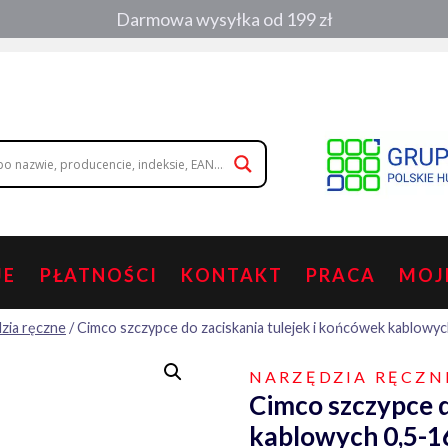
Darmowa wysyłka od 199 zł
, zamówienia telefoniczne:
508 053 391
,
508 686 242
|
wolisz napisa
JE
PŁATNOŚCI
KONTAKT
PRACA
MOJ
zia ręczne
/
Cimco szczypce do zaciskania tulejek i końcówek kablowyc
NARZĘDZIA RĘCZN
Cimco szczypce d
kablowych 0,5-1