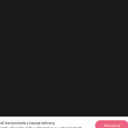
ć korzystania z naszej witryny.
Akceptuj
teczek używamy, lub wyłączyć je w
ustawieniach
.