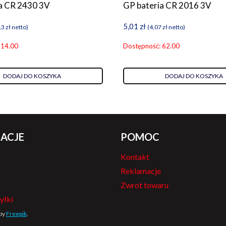
a CR 2430 3V
GP bateria CR 2016 3V
5,01
zł
13
zł
netto)
(
4,07
zł
netto)
 14.00
Dostępność: 62.00
DODAJ DO KOSZYKA
DODAJ DO KOSZYKA
ACJE
POMOC
Kontakt
Reklamacje
Zwrot towaru
yłki
 by
Freepik
.