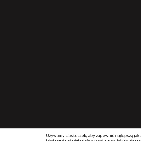
Używamy ciasteczek, aby zapewnić najlepszą jakoś
Możesz dowiedzieć się więcej o tym, jakich cias