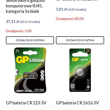
Simon Akord gniazdo
komputerowe RJ45,
5,01
zł
(
4,07
zł
netto)
kategoria 5e białe
Dostępność: 83.00
37,11
zł
(
30,17
zł
netto)
Dostępność: 5.00
DODAJ DO KOSZYKA
DODAJ DO KOSZYKA
GP bateria CR 123 3V
GP bateria CR 1616 3V