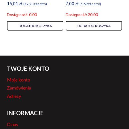
15,01
zł
7,00
zł
(
12,20
zł
netto)
(
5,69
zł
netto)
Dostępność: 0.00
Dostępność: 20.00
DODAJ DO KOSZYKA
DODAJ DO KOSZYKA
TWOJE KONTO
Moje konto
Zamówienia
Adresy
INFORMACJE
O nas