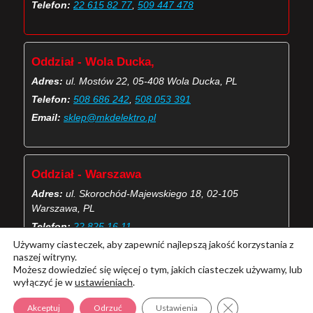
Telefon:
22 615 82 77
,
509 447 478
Oddział - Wola Ducka,
Adres:
ul. Mostów 22, 05-408 Wola Ducka, PL
Telefon:
508 686 242
,
508 053 391
Email:
sklep@mkdelektro.pl
Oddział - Warszawa
Adres:
ul. Skorochód-Majewskiego 18, 02-105
Warszawa, PL
Telefon:
22 825 16 11
Używamy ciasteczek, aby zapewnić najlepszą jakość korzystania z
Email:
skorochod@mkdelektro.pl
naszej witryny.
Możesz dowiedzieć się więcej o tym, jakich ciasteczek używamy, lub
wyłączyć je w
ustawieniach
.
(Więcej o kontaktach MKD Elektro)
Zamknij panel pow
Akceptuj
Odrzuć
Ustawienia