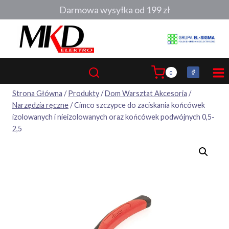
Przejdź
Darmowa wysyłka od 199 zł
do
treści
0
Strona Główna
/
Produkty
/
Dom Warsztat Akcesoria
/
Narzędzia ręczne
/
Cimco szczypce do zaciskania końcówek
izolowanych i nieizolowanych oraz końcówek podwójnych 0,5-
2,5