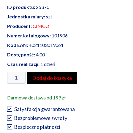
ID produktu:
25370
Jednostka miary:
szt
Producent:
CIMCO
Numer katalogowy:
101906
Kod EAN:
4021103019061
Dostępność:
4.00
Czas realizacji:
1 dzień
ilość
Dodaj do koszyka
Cimco
szczypce
Darmowa dostawa od 199 zł
do
zaciskania
Satysfakcja gwarantowana
końcówek
Bezproblemowe zwroty
izolowanych
Bezpieczne płatności
i