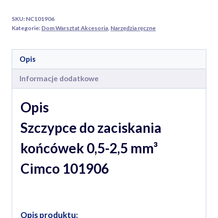
nieizolowanych
SKU:
NC101906
oraz
Kategorie:
Dom Warsztat Akcesoria
,
Narzędzia ręczne
końcówek
podwójnych
Opis
0,5-
2,5
Informacje dodatkowe
Opis
Szczypce do zaciskania
końcówek 0,5-2,5 mm³
Cimco 101906
Opis produktu: