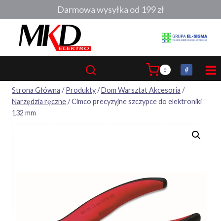
Przejdź
Darmowa wysyłka od 199 zł
do
treści
0
Strona Główna
/
Produkty
/
Dom Warsztat Akcesoria
/
Narzędzia ręczne
/
Cimco precyzyjne szczypce do elektroniki
132 mm