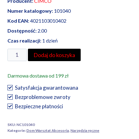
Producent:
CIMCO
Numer katalogowy:
101040
Kod EAN:
4021103010402
Dostępność:
2.00
Czas realizacji:
1 dzień
ilość
Dodaj do koszyka
Cimco
precyzyjne
Darmowa dostawa od 199 zł
szczypce
do
Satysfakcja gwarantowana
elektroniki
Bezproblemowe zwroty
132
Bezpieczne płatności
mm
SKU:
NC101040
Kategorie:
Dom Warsztat Akcesoria
,
Narzędzia ręczne