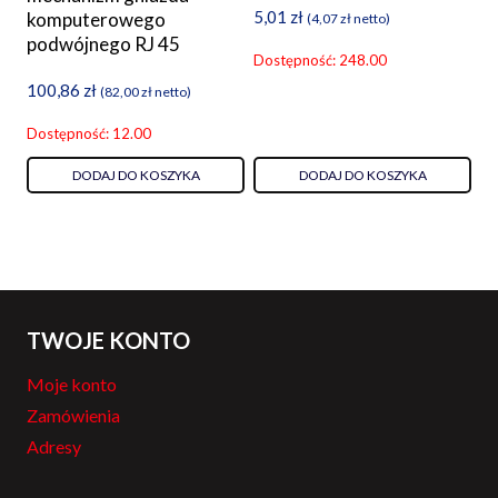
5,01
zł
komputerowego
(
4,07
zł
netto)
podwójnego RJ 45
Dostępność: 248.00
100,86
zł
(
82,00
zł
netto)
Dostępność: 12.00
DODAJ DO KOSZYKA
DODAJ DO KOSZYKA
TWOJE KONTO
Moje konto
Zamówienia
Adresy