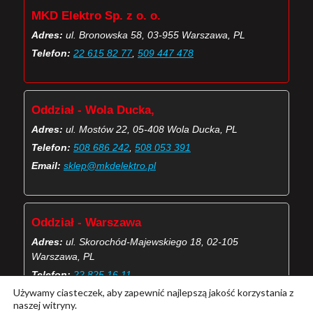
MKD Elektro Sp. z o. o.
Adres:
ul. Bronowska 58, 03-955 Warszawa, PL
Telefon:
22 615 82 77
,
509 447 478
Oddział - Wola Ducka,
Adres:
ul. Mostów 22, 05-408 Wola Ducka, PL
Telefon:
508 686 242
,
508 053 391
Email:
sklep@mkdelektro.pl
Oddział - Warszawa
Adres:
ul. Skorochód-Majewskiego 18, 02-105
Warszawa, PL
Telefon:
22 825 16 11
Używamy ciasteczek, aby zapewnić najlepszą jakość korzystania z
Email:
skorochod@mkdelektro.pl
naszej witryny.