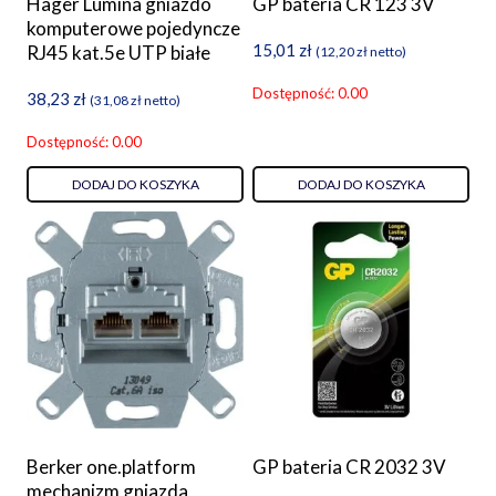
Hager Lumina gniazdo
GP bateria CR 123 3V
komputerowe pojedyncze
15,01
zł
RJ45 kat.5e UTP białe
(
12,20
zł
netto)
Dostępność: 0.00
38,23
zł
(
31,08
zł
netto)
Dostępność: 0.00
DODAJ DO KOSZYKA
DODAJ DO KOSZYKA
Berker one.platform
GP bateria CR 2032 3V
mechanizm gniazda