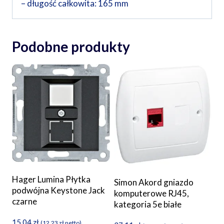
– długość całkowita: 165 mm
Podobne produkty
Hager Lumina Płytka
Simon Akord gniazdo
podwójna Keystone Jack
komputerowe RJ45,
czarne
kategoria 5e białe
15,04
zł
(
12,23
zł
netto)