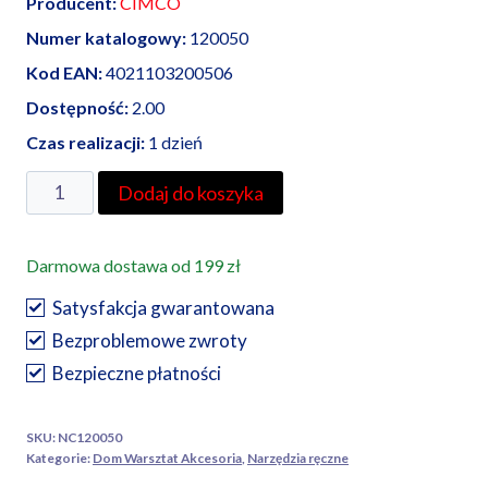
Producent:
CIMCO
Numer katalogowy:
120050
Kod EAN:
4021103200506
Dostępność:
2.00
Czas realizacji:
1 dzień
ilość
Dodaj do koszyka
Cimco
nóż
Darmowa dostawa od 199 zł
do
kabli
Satysfakcja gwarantowana
monterski
Bezproblemowe zwroty
jednoczęściowy
Bezpieczne płatności
SKU:
NC120050
Kategorie:
Dom Warsztat Akcesoria
,
Narzędzia ręczne