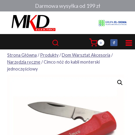
Przejdź
Darmowa wysyłka od 199 zł
do
treści
0
Strona Główna
/
Produkty
/
Dom Warsztat Akcesoria
/
Narzędzia ręczne
/
Cimco nóż do kabli monterski
jednoczęściowy