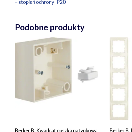
– stopień ochrony IP20
Podobne produkty
Berker B. Kwadrat puszka natynkowa
Berker B.