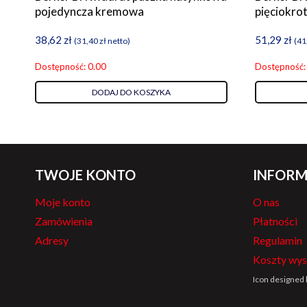
pojedyncza kremowa
pięciokro
38,62
zł
51,29
zł
(
31,40
zł
netto)
(
41
Dostępność: 0.00
Dostępność:
DODAJ DO KOSZYKA
TWOJE KONTO
INFORM
Moje konto
O nas
Zamówienia
Płatności
Adresy
Regulamin
Koszty wys
Icon designed