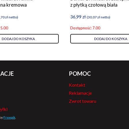
tna kremowa
z płytką czołową biała
36,99
zł
,70
zł
netto)
(
30,07
zł
netto)
 5.00
Dostępność: 7.00
DODAJ DO KOSZYKA
DODAJ DO KOSZYKA
ACJE
POMOC
Kontakt
Reklamacje
Zwrot towaru
yłki
 by
Freepik
.