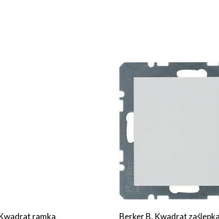
 Kwadrat ramka
Berker B. Kwadrat zaślepk