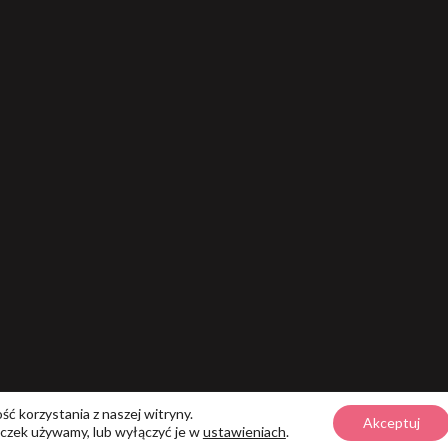
ć korzystania z naszej witryny.
Akceptuj
teczek używamy, lub wyłączyć je w
ustawieniach
.