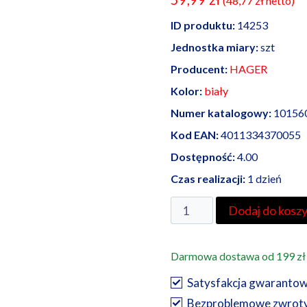
(
48,77
zł
netto)
ID produktu:
14253
Jednostka miary:
szt
Producent:
HAGER
Kolor:
biały
Numer katalogowy:
10156
Kod EAN:
4011334370055
Dostępność:
4.00
Czas realizacji:
1 dzień
ilość
Dodaj do kosz
BerkerQ3
ramka
Darmowa dostawa od 199 zł
pięciokrotna
biała
Satysfakcja gwaranto
aksamit
Bezproblemowe zwrot