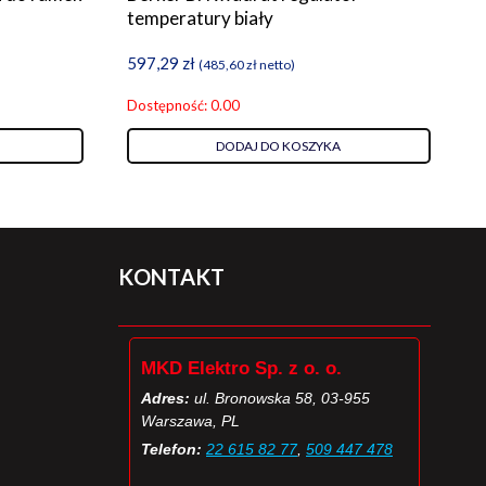
temperatury biały
597,29
zł
(
485,60
zł
netto)
Dostępność: 0.00
DODAJ DO KOSZYKA
KONTAKT
MKD Elektro Sp. z o. o.
Adres:
ul. Bronowska 58, 03-955
Warszawa, PL
Telefon:
22 615 82 77
,
509 447 478