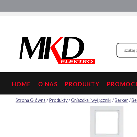
Przejdź
Hurtownia elektryczna
Doradztwo
do
treści
HOME
O NAS
PRODUKTY
PROMOC
Strona Główna
/
Produkty
/
Gniazdka i wyłączniki
/
Berker
/
Be