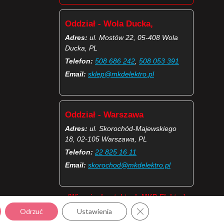
Oddział - Wola Ducka,
Adres:
ul. Mostów 22, 05-408 Wola
Ducka, PL
Telefon:
508 686 242
,
508 053 391
Email:
sklep@mkdelektro.pl
Oddział - Warszawa
Adres:
ul. Skorochód-Majewskiego
18, 02-105 Warszawa, PL
Telefon:
22 825 16 11
Email:
skorochod@mkdelektro.pl
(Więcej o kontaktach MKD Elektro)
Zamknij panel powiadomie
Odrzuć
Ustawienia