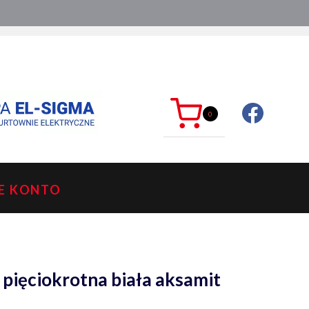
ć?
sklep@mkdelektro.pl
0
E KONTO
pięciokrotna biała aksamit