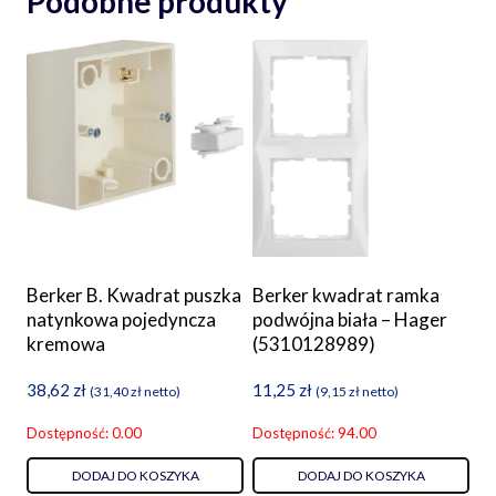
Podobne produkty
Berker B. Kwadrat puszka
Berker kwadrat ramka
natynkowa pojedyncza
podwójna biała – Hager
kremowa
(5310128989)
38,62
zł
11,25
zł
(
31,40
zł
netto)
(
9,15
zł
netto)
Dostępność: 0.00
Dostępność: 94.00
DODAJ DO KOSZYKA
DODAJ DO KOSZYKA