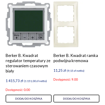
Berker B. Kwadrat
Berker B. Kwadrat ramka
regulator temperatury ze
podwójna kremowa
sterowaniem czasowym
11,25
zł
biały
(
9,15
zł
netto)
Dostępność: 9.00
1 415,73
zł
(
1 151,00
zł
netto)
Dostępność: 0.00
DODAJ DO KOSZYKA
DODAJ DO KOSZYKA