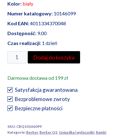
Kolor:
biały
Numer katalogowy:
10146099
Kod EAN:
4011334370048
Dostępność:
9.00
Czas realizacji:
1 dzień
ilość
Dodaj do koszyka
Berker
Q3
Darmowa dostawa od 199 zł
ramka
poczwórna
Satysfakcja gwarantowana
biała
Bezproblemowe zwroty
aksamit
Bezpieczne płatności
SKU:
CBQ10146099
Kategorie:
Berker
,
Berker Q3
,
Gniazdka i wyłączniki
,
Ramki