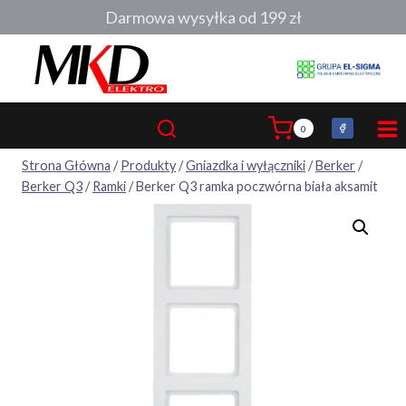
Przejdź
Darmowa wysyłka od 199 zł
do
treści
0
Strona Główna
/
Produkty
/
Gniazdka i wyłączniki
/
Berker
/
Berker Q3
/
Ramki
/
Berker Q3 ramka poczwórna biała aksamit