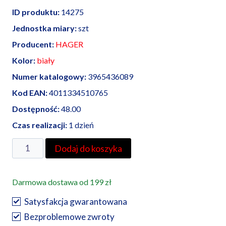
ID produktu:
14275
Jednostka miary:
szt
Producent:
HAGER
Kolor:
biały
Numer katalogowy:
3965436089
Kod EAN:
4011334510765
Dostępność:
48.00
Czas realizacji:
1 dzień
ilość
Dodaj do koszyka
Berker
Q1/Q3/Q7
Darmowa dostawa od 199 zł
płytka
czołowa
Satysfakcja gwarantowana
z
Bezproblemowe zwroty