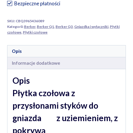
przysłonami
Bezpieczne płatności
styków
do
SKU:
CBQ3965436089
gniazda
Kategorii:
Berker
,
Berker Q1
,
Berker Q3
,
Gniazdka i wyłączniki
,
Płytki
z
czołowe
,
Płytki czołowe
uziemieniem
z
Opis
pokrywą
Informacje dodatkowe
biała
aksamit
Opis
Płytka czołowa z
przysłonami styków do
gniazda z uziemieniem, z
pokrywą