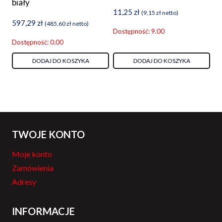
biały
11,25
zł
(
9,15
zł
netto)
597,29
zł
(
485,60
zł
netto)
Dostępność: 9.00
Dostępność: 0.00
DODAJ DO KOSZYKA
DODAJ DO KOSZYKA
TWOJE KONTO
Moje konto
Zamówienia
Adresy
INFORMACJE