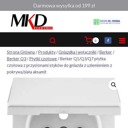
Przejdź
Darmowa wysyłka od 199 zł
do
treści
0
Strona Główna
/
Produkty
/
Gniazdka i wyłączniki
/
Berker
/
Berker Q3
/
Płytki czołowe
/
Berker Q1/Q3/Q7 płytka
czołowa z przysłonami styków do gniazda z uziemieniem z
pokrywą biała aksamit