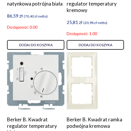
natynkowa potrójna biała
regulator temperatury
kremowy
86,59
zł
(
70,40
zł
netto)
25,81
zł
(
20,98
zł
netto)
Dostępność: 0.00
Dostępność: 1.00
DODAJ DO KOSZYKA
DODAJ DO KOSZYKA
Berker B. Kwadrat
Berker B. Kwadrat ramka
regulator temperatury
podwójna kremowa