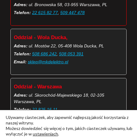
Adres:
ul. Bronowska 58, 03-955 Warszawa, PL
Telefon:
22 615 82 77
,
509 447 478
Oddział - Wola Ducka,
Adres:
ul. Mostów 22, 05-408 Wola Ducka, PL
Telefon:
508 686 242
,
508 053 391
Email:
sklep@mkdelektro.pl
Oddział - Warszawa
Adres:
ul. Skorochód-Majewskiego 18, 02-105
Warszawa, PL
Telefon:
22 825 16 11
Używamy ciasteczek, aby zapewnić najlepszą jakość korzystania z
Email:
skorochod@mkdelektro.pl
naszej witryny.
Możesz dowiedzieć się więcej o tym, jakich ciasteczek używamy, lub
wyłączyć je w
ustawieniach
.
(Więcej o kontaktach MKD Elektro)