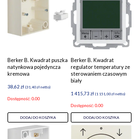
Berker B. Kwadrat puszka
Berker B. Kwadrat
natynkowa pojedyncza
regulator temperatury ze
kremowa
sterowaniem czasowym
biały
38,62
zł
(
31,40
zł
netto)
1 415,73
zł
(
1 151,00
zł
netto)
Dostępność: 0.00
Dostępność: 0.00
DODAJ DO KOSZYKA
DODAJ DO KOSZYKA