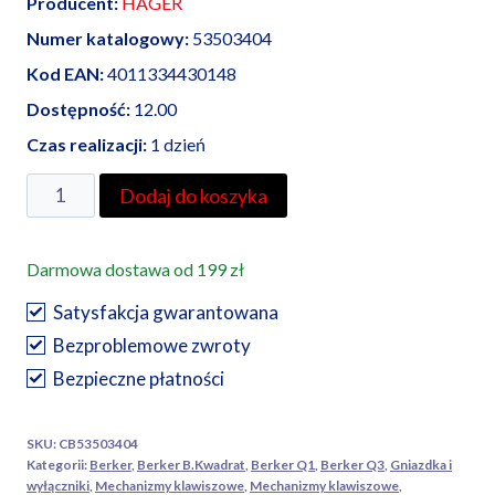
Producent:
HAGER
Numer katalogowy:
53503404
Kod EAN:
4011334430148
Dostępność:
12.00
Czas realizacji:
1 dzień
ilość
Dodaj do koszyka
Berker
one.platform
Darmowa dostawa od 199 zł
mechanizm
łącznika
Satysfakcja gwarantowana
zwiernego
Bezproblemowe zwroty
podwójnego
Bezpieczne płatności
SKU:
CB53503404
Kategorii:
Berker
,
Berker B.Kwadrat
,
Berker Q1
,
Berker Q3
,
Gniazdka i
wyłączniki
,
Mechanizmy klawiszowe
,
Mechanizmy klawiszowe
,