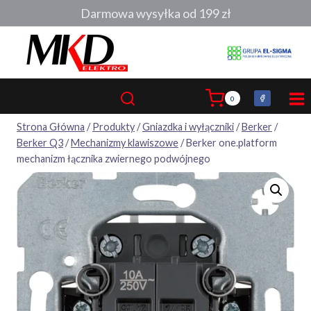
Przejdź
Darmowa wysyłka od 199 zł
do
treści
0
Strona Główna
/
Produkty
/
Gniazdka i wyłączniki
/
Berker
/
Berker Q3
/
Mechanizmy klawiszowe
/
Berker one.platform
mechanizm łącznika zwiernego podwójnego