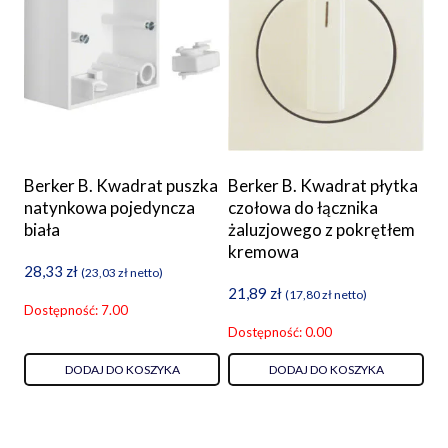
Berker B. Kwadrat puszka
Berker B. Kwadrat płytka
natynkowa pojedyncza
czołowa do łącznika
biała
żaluzjowego z pokrętłem
kremowa
28,33
zł
(
23,03
zł
netto)
21,89
zł
(
17,80
zł
netto)
Dostępność: 7.00
Dostępność: 0.00
DODAJ DO KOSZYKA
DODAJ DO KOSZYKA