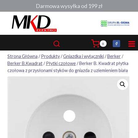
Przejdź
Darmowa wysyłka od 199 zł
do
treści
0
Strona Główna
/
Produkty
/
Gniazdka i wyłączniki
/
Berker
/
Berker B.Kwadrat
/
Płytki czołowe
/
Berker B. Kwadrat płytka
czołowa z przysłonami styków do gniazda z uziemieniem biała