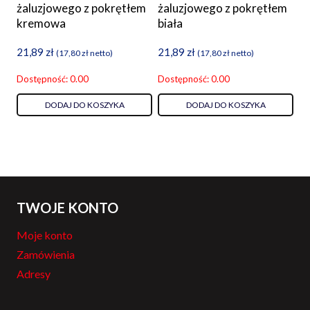
żaluzjowego z pokrętłem
żaluzjowego z pokrętłem
kremowa
biała
21,89
zł
21,89
zł
(
17,80
zł
netto)
(
17,80
zł
netto)
Dostępność: 0.00
Dostępność: 0.00
DODAJ DO KOSZYKA
DODAJ DO KOSZYKA
TWOJE KONTO
Moje konto
Zamówienia
Adresy