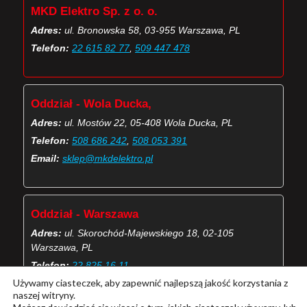
MKD Elektro Sp. z o. o.
Adres:
ul. Bronowska 58, 03-955 Warszawa, PL
Telefon:
22 615 82 77
,
509 447 478
Oddział - Wola Ducka,
Adres:
ul. Mostów 22, 05-408 Wola Ducka, PL
Telefon:
508 686 242
,
508 053 391
Email:
sklep@mkdelektro.pl
Oddział - Warszawa
Adres:
ul. Skorochód-Majewskiego 18, 02-105
Warszawa, PL
Telefon:
22 825 16 11
Używamy ciasteczek, aby zapewnić najlepszą jakość korzystania z
Email:
skorochod@mkdelektro.pl
naszej witryny.