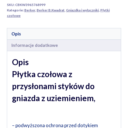
styków
SKU:
CBKW3965768999
do
Kategorie:
Berker
,
Berker B.Kwadrat
,
Gniazdka i wyłączniki
,
Płytki
gniazda
czołowe
z
uziemieniem
Opis
biała
Informacje dodatkowe
Opis
Płytka czołowa z
przysłonami styków do
gniazda z uziemieniem,
– podwyższona ochrona przed dotykiem