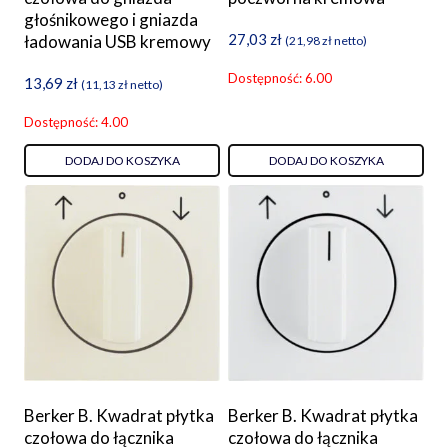
głośnikowego i gniazda
27,03
zł
ładowania USB kremowy
(
21,98
zł
netto)
Dostępność: 6.00
13,69
zł
(
11,13
zł
netto)
Dostępność: 4.00
DODAJ DO KOSZYKA
DODAJ DO KOSZYKA
Berker B. Kwadrat płytka
Berker B. Kwadrat płytka
czołowa do łącznika
czołowa do łącznika