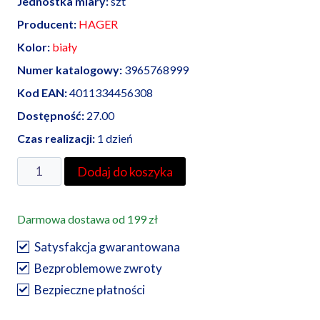
Jednostka miary:
szt
Producent:
HAGER
Kolor:
biały
Numer katalogowy:
3965768999
Kod EAN:
4011334456308
Dostępność:
27.00
Czas realizacji:
1 dzień
ilość
Dodaj do koszyka
Berker
B.
Darmowa dostawa od 199 zł
Kwadrat
płytka
Satysfakcja gwarantowana
czołowa
Bezproblemowe zwroty
z
Bezpieczne płatności
przysłonami