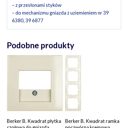
– z przesłonami styków
– do mechanizmu gniazda z uziemieniem nr 39
6380, 39 6877
Podobne produkty
Berker B. Kwadrat płytka
Berker B. Kwadrat ramka
czołowa do gniazda
poczwórna kremowa