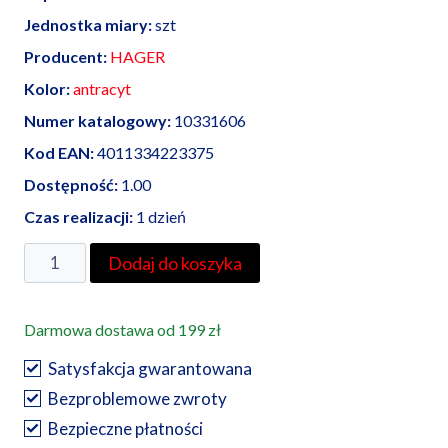
Jednostka miary:
szt
Producent:
HAGER
Kolor:
antracyt
Numer katalogowy:
10331606
Kod EAN:
4011334223375
Dostępność:
1.00
Czas realizacji:
1 dzień
ilość
Dodaj do koszyka
Berker
B.
Darmowa dostawa od 199 zł
Kwadrat
płytka
Satysfakcja gwarantowana
czołowa
Bezproblemowe zwroty
do
Bezpieczne płatności
gniazda