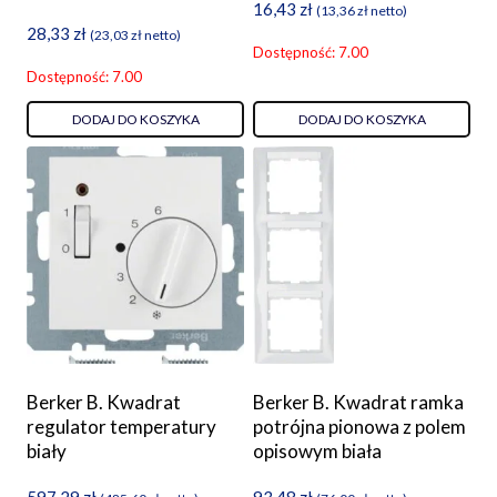
16,43
zł
(
13,36
zł
netto)
28,33
zł
(
23,03
zł
netto)
Dostępność: 7.00
Dostępność: 7.00
DODAJ DO KOSZYKA
DODAJ DO KOSZYKA
Berker B. Kwadrat
Berker B. Kwadrat ramka
regulator temperatury
potrójna pionowa z polem
biały
opisowym biała
597,29
zł
93,48
zł