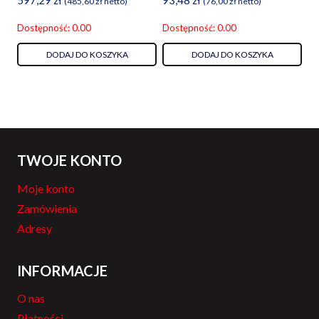
(
485,60
zł
netto)
(
76,00
zł
netto)
Dostępność: 0.00
Dostępność: 0.00
DODAJ DO KOSZYKA
DODAJ DO KOSZYKA
TWOJE KONTO
Moje konto
Zamówienia
Adresy
INFORMACJE
O nas
Płatności