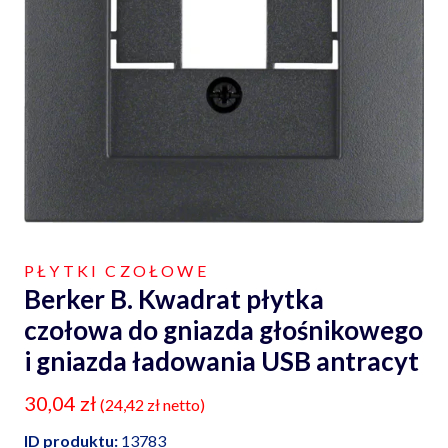
PŁYTKI CZOŁOWE
Berker B. Kwadrat płytka
czołowa do gniazda głośnikowego
i gniazda ładowania USB antracyt
30,04
zł
(
24,42
zł
netto)
ID produktu:
13783