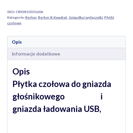
głośnikowego
SKU:
CBKW10331606
i
Kategorie:
Berker
,
Berker B.Kwadrat
,
Gniazdka i wyłączniki
,
Płytki
gniazda
czołowe
ładowania
USB
Opis
antracyt
Informacje dodatkowe
Opis
Płytka czołowa do gniazda
głośnikowego i
gniazda ładowania USB,