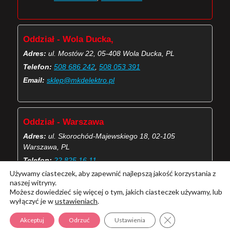
Oddział - Wola Ducka,
Adres:
ul. Mostów 22, 05-408 Wola Ducka, PL
Telefon:
508 686 242
,
508 053 391
Email:
sklep@mkdelektro.pl
Oddział - Warszawa
Adres:
ul. Skorochód-Majewskiego 18, 02-105
Warszawa, PL
Telefon:
22 825 16 11
Używamy ciasteczek, aby zapewnić najlepszą jakość korzystania z
Email:
skorochod@mkdelektro.pl
naszej witryny.
Możesz dowiedzieć się więcej o tym, jakich ciasteczek używamy, lub
wyłączyć je w
ustawieniach
.
(Więcej o kontaktach MKD Elektro)
Zamknij panel pow
Akceptuj
Odrzuć
Ustawienia