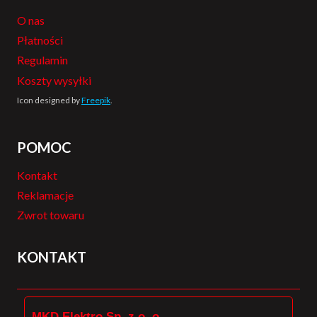
O nas
Płatności
Regulamin
Koszty wysyłki
Icon designed by
Freepik
.
POMOC
Kontakt
Reklamacje
Zwrot towaru
KONTAKT
MKD Elektro Sp. z o. o.