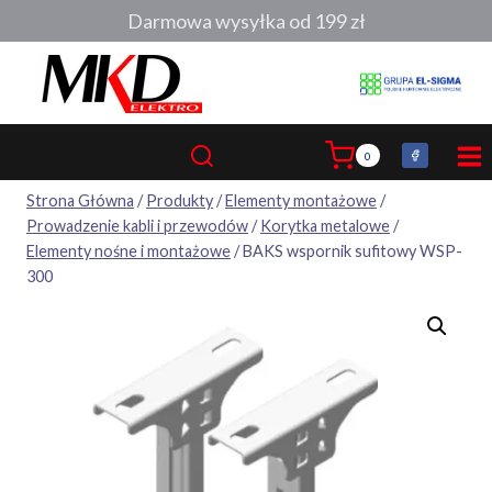
Przejdź
Darmowa wysyłka od 199 zł
do
treści
0
Strona Główna
/
Produkty
/
Elementy montażowe
/
Prowadzenie kabli i przewodów
/
Korytka metalowe
/
Elementy nośne i montażowe
/
BAKS wspornik sufitowy WSP-
300