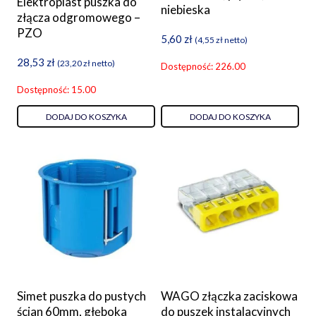
Elektroplast puszka do
niebieska
złącza odgromowego –
PZO
5,60
zł
(
4,55
zł
netto)
28,53
zł
(
23,20
zł
netto)
Dostępność: 226.00
Dostępność: 15.00
DODAJ DO KOSZYKA
DODAJ DO KOSZYKA
Simet puszka do pustych
WAGO złączka zaciskowa
ścian 60mm, głęboka
do puszek instalacyjnych