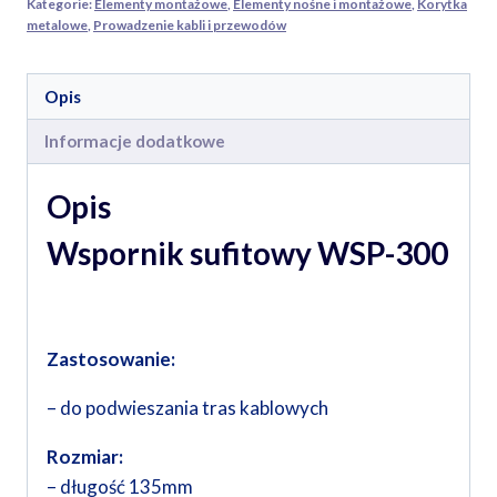
Kategorie:
Elementy montażowe
,
Elementy nośne i montażowe
,
Korytka
metalowe
,
Prowadzenie kabli i przewodów
Opis
Informacje dodatkowe
Opis
Wspornik sufitowy WSP-300
Zastosowanie:
– do podwieszania tras kablowych
Rozmiar:
– długość 135mm