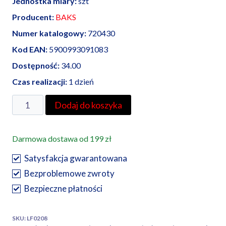
Jednostka miary:
szt
Producent:
BAKS
Numer katalogowy:
720430
Kod EAN:
5900993091083
Dostępność:
34.00
Czas realizacji:
1 dzień
ilość
Dodaj do koszyka
BAKS
wspornik
Darmowa dostawa od 199 zł
sufitowy
WSP-
Satysfakcja gwarantowana
300
Bezproblemowe zwroty
Bezpieczne płatności
SKU:
LF0208