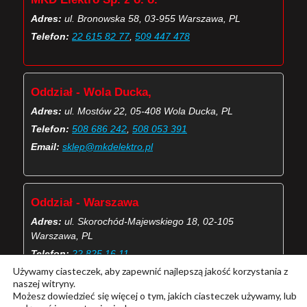
Adres:
ul. Bronowska 58, 03-955 Warszawa, PL
Telefon:
22 615 82 77
,
509 447 478
Oddział - Wola Ducka,
Adres:
ul. Mostów 22, 05-408 Wola Ducka, PL
Telefon:
508 686 242
,
508 053 391
Email:
sklep@mkdelektro.pl
Oddział - Warszawa
Adres:
ul. Skorochód-Majewskiego 18, 02-105
Warszawa, PL
Telefon:
22 825 16 11
Używamy ciasteczek, aby zapewnić najlepszą jakość korzystania z
Email:
skorochod@mkdelektro.pl
naszej witryny.
Możesz dowiedzieć się więcej o tym, jakich ciasteczek używamy, lub