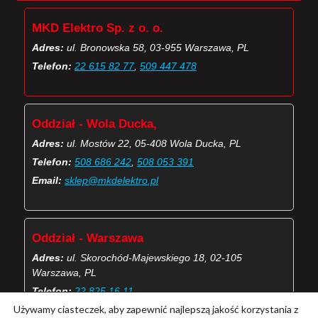
MKD Elektro Sp. z o. o.
Adres:
ul. Bronowska 58, 03-955 Warszawa, PL
Telefon:
22 615 82 77
,
509 447 478
Oddział - Wola Ducka,
Adres:
ul. Mostów 22, 05-408 Wola Ducka, PL
Telefon:
508 686 242
,
508 053 391
Email:
sklep@mkdelektro.pl
Oddział - Warszawa
Adres:
ul. Skorochód-Majewskiego 18, 02-105
Warszawa, PL
Telefon:
22 825 16 11
Używamy ciasteczek, aby zapewnić najlepszą jakość korzystania z
Email:
skorochod@mkdelektro.pl