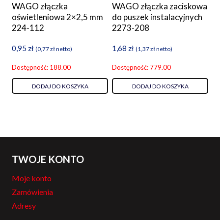
WAGO złączka
WAGO złączka zaciskowa
oświetleniowa 2×2,5 mm
do puszek instalacyjnych
224-112
2273-208
0,95
zł
1,68
zł
(
0,77
zł
netto)
(
1,37
zł
netto)
Dostępność: 188.00
Dostępność: 779.00
DODAJ DO KOSZYKA
DODAJ DO KOSZYKA
TWOJE KONTO
Moje konto
Zamówienia
Adresy