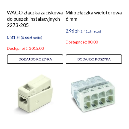
WAGO złączka zaciskowa
Milio złączka wielotorowa
do puszek instalacyjnych
6 mm
2273-205
2,96
zł
(
2,41
zł
netto)
0,81
zł
(
0,66
zł
netto)
Dostępność: 80.00
Dostępność: 3015.00
DODAJ DO KOSZYKA
DODAJ DO KOSZYKA