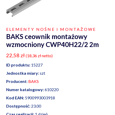
ELEMENTY NOŚNE I MONTAŻOWE
BAKS ceownik montażowy
wzmocniony CWP40H22/2 2m
22,58
zł
(
18,36
zł
netto)
ID produktu:
15227
Jednostka miary:
szt
Producent:
BAKS
Numer katalogowy:
610220
Kod EAN:
5900993003918
Dostępność:
23.00
Czas realizacji:
1 dzień