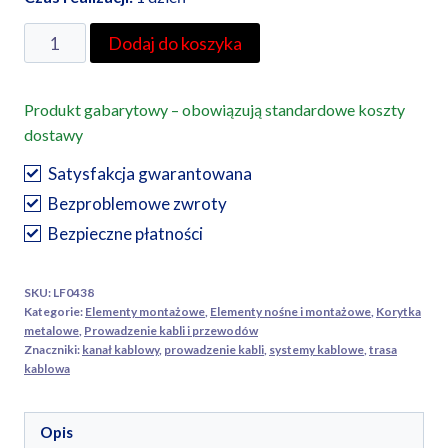
ilość
Dodaj do koszyka
BAKS
ceownik
Produkt gabarytowy – obowiązują standardowe koszty
montażowy
dostawy
wzmocniony
CWP40H22/2
Satysfakcja gwarantowana
2m
Bezproblemowe zwroty
Bezpieczne płatności
SKU:
LF0438
Kategorie:
Elementy montażowe
,
Elementy nośne i montażowe
,
Korytka
metalowe
,
Prowadzenie kabli i przewodów
Znaczniki:
kanał kablowy
,
prowadzenie kabli
,
systemy kablowe
,
trasa
kablowa
Opis