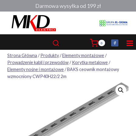
Przejdź
Darmowa wysyłka od 199 zł
do
treści
0
Strona Główna
/
Produkty
/
Elementy montażowe
/
Prowadzenie kabli i przewodów
/
Korytka metalowe
/
Elementy nośne i montażowe
/
BAKS ceownik montażowy
wzmocniony CWP40H22/2 2m