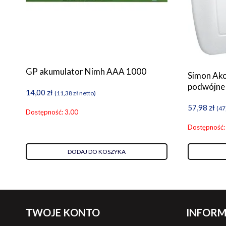
GP akumulator Nimh AAA 1000
Simon Ak
podwójne 
14,00
zł
(
11,38
zł
netto)
57,98
zł
(
47
Dostępność: 3.00
Dostępność:
DODAJ DO KOSZYKA
TWOJE KONTO
INFORM