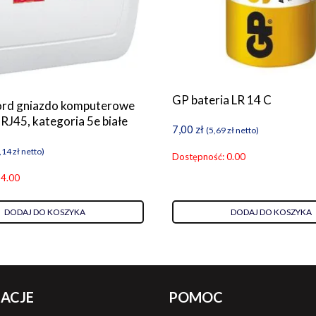
GP bateria LR 14 C
ord gniazdo komputerowe
RJ45, kategoria 5e białe
7,00
zł
(
5,69
zł
netto)
,14
zł
netto)
Dostępność: 0.00
 4.00
DODAJ DO KOSZYKA
DODAJ DO KOSZYKA
ACJE
POMOC