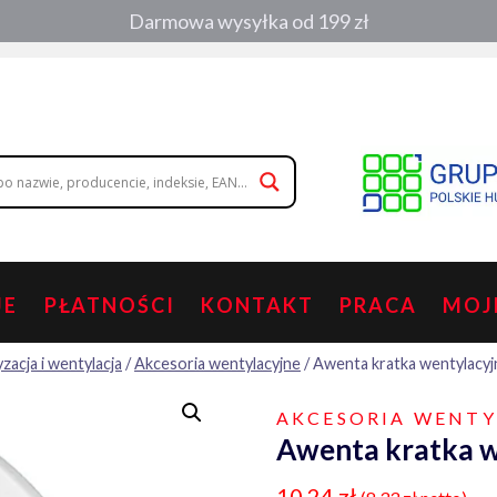
Darmowa wysyłka od 199 zł
, zamówienia telefoniczne:
508 053 391
,
508 686 242
|
wolisz napisa
JE
PŁATNOŚCI
KONTAKT
PRACA
MOJ
zacja i wentylacja
/
Akcesoria wentylacyjne
/
Awenta kratka wentylacyj
AKCESORIA WENTY
Awenta kratka w
10,24
zł