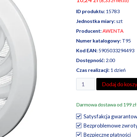
(
8,33
zł
netto)
ID produktu:
15783
Jednostka miary:
szt
Producent:
AWENTA
Numer katalogowy:
T95
Kod EAN:
5905033294493
Dostępność:
2.00
Czas realizacji:
1 dzień
ilość
Dodaj do kosz
Awenta
kratka
Darmowa dostawa od 199 zł
wentylacyjna
T
Satysfakcja gwaranto
95
Bezproblemowe zwrot
Bezpieczne płatności