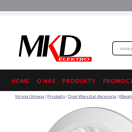
Przejdź
Hurtownia elektryczna
Doradztwo
do
treści
HOME
O NAS
PRODUKTY
PROMOC
Strona Główna
/
Produkty
/
Dom Warsztat Akcesoria
/
Klimaty