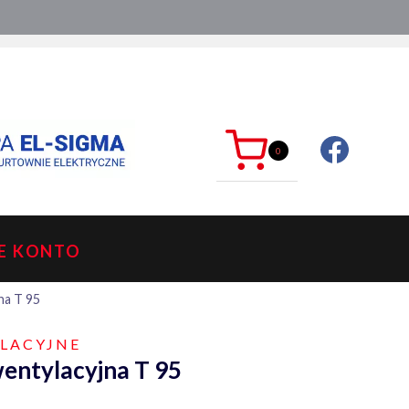
ć?
sklep@mkdelektro.pl
0
E KONTO
na T 95
LACYJNE
entylacyjna T 95