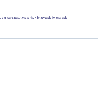
Dom Warsztat Akcesoria
,
Klimatyzacja i wentylacja