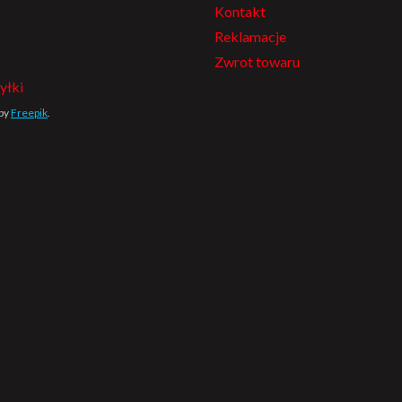
Kontakt
Reklamacje
Zwrot towaru
yłki
 by
Freepik
.