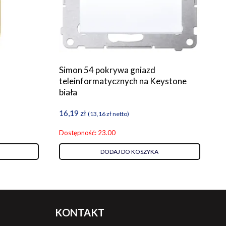
Simon 54 pokrywa gniazd
teleinformatycznych na Keystone
biała
16,19
zł
(
13,16
zł
netto)
Dostępność: 23.00
DODAJ DO KOSZYKA
KONTAKT