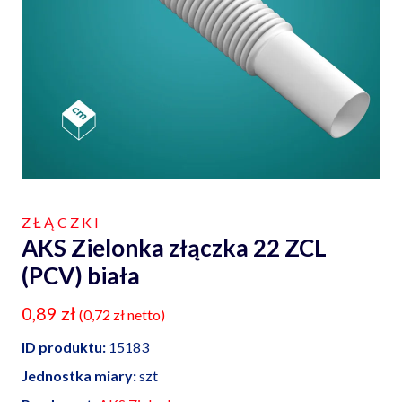
ZŁĄCZKI
AKS Zielonka złączka 22 ZCL
(PCV) biała
0,89
zł
(
0,72
zł
netto)
ID produktu:
15183
Jednostka miary:
szt