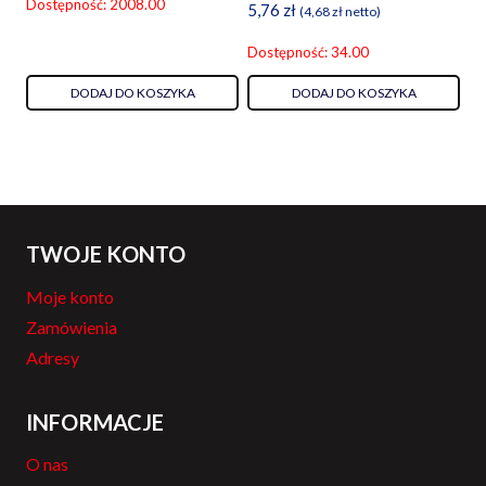
Dostępność: 2008.00
5,76
zł
(
4,68
zł
netto)
Dostępność: 34.00
DODAJ DO KOSZYKA
DODAJ DO KOSZYKA
TWOJE KONTO
Moje konto
Zamówienia
Adresy
INFORMACJE
O nas