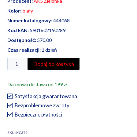
Producent:
AKS Zielonka
Kolor:
biały
Numer katalogowy:
444068
Kod EAN:
5901602190289
Dostępność:
570.00
Czas realizacji:
1 dzień
ilość
Dodaj do koszyka
AKS
Zielonka
Darmowa dostawa od 199 zł
złączka
22
Satysfakcja gwarantowana
ZCL
Bezproblemowe zwroty
(PCV)
Bezpieczne płatności
biała
SKU:
KC372