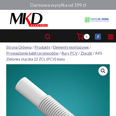
Przejdź
Darmowa wysyłka od 199 zł
do
treści
0
Strona Główna
/
Produkty
/
Elementy montażowe
/
Prowadzenie kabli i przewodów
/
Rury PCV
/
Złączki
/
AKS
Zielonka złączka 22 ZCL (PCV) biała