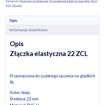
Kategorie:
Elementy montażowe
,
Prowadzenie kabli i przewodów
,
Rury
PCV
,
Złączki
Opis
Informacje dodatkowe
Opis
Złączka elastyczna 22 ZCL
Przeznaczona do szybkiego łączenia rur gładkich
RL
Kolor: biały
Średnica: 22 mm