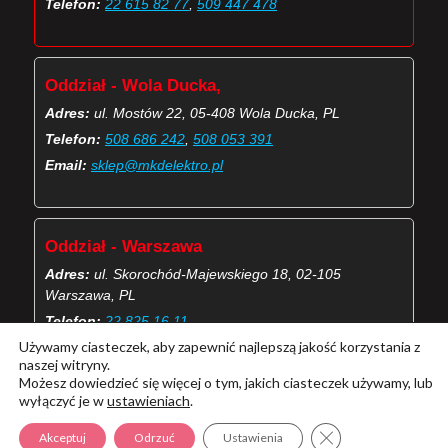
Telefon:
22 615 82 77
,
509 447 478
Oddział - Wola Ducka,
Adres:
ul. Mostów 22, 05-408 Wola Ducka, PL
Telefon:
508 686 242
,
508 053 391
Email:
sklep@mkdelektro.pl
Oddział - Warszawa
Adres:
ul. Skorochód-Majewskiego 18, 02-105
Warszawa, PL
Telefon:
22 825 16 11
Używamy ciasteczek, aby zapewnić najlepszą jakość korzystania z
Email:
skorochod@mkdelektro.pl
naszej witryny.
Możesz dowiedzieć się więcej o tym, jakich ciasteczek używamy, lub
wyłączyć je w
ustawieniach
.
(Więcej o kontaktach MKD Elektro)
Zamknij panel pow
Akceptuj
Odrzuć
Ustawienia