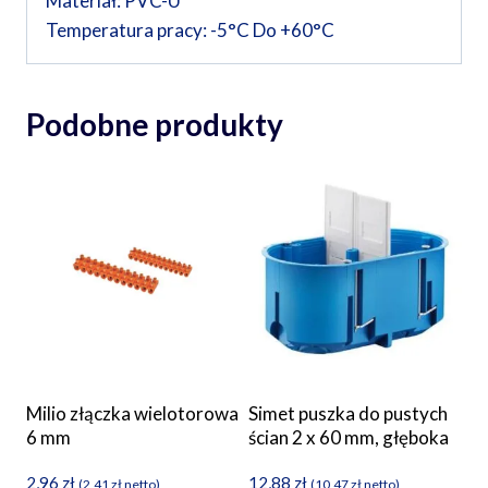
Materiał: PVC-U
Temperatura pracy: -5°C Do +60°C
Podobne produkty
Milio złączka wielotorowa
Simet puszka do pustych
6 mm
ścian 2 x 60 mm, głęboka
2,96
zł
12,88
zł
(
2,41
zł
netto)
(
10,47
zł
netto)