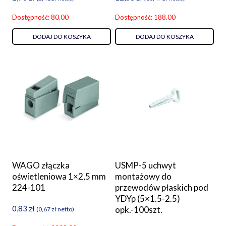
Dostępność: 80.00
Dostępność: 188.00
DODAJ DO KOSZYKA
DODAJ DO KOSZYKA
WAGO złączka
USMP-5 uchwyt
oświetleniowa 1×2,5 mm
montażowy do
224-101
przewodów płaskich pod
YDYp (5×1.5-2.5)
0,83
zł
opk.-100szt.
(
0,67
zł
netto)