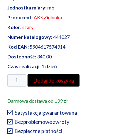
Jednostka miary:
mb
Producent:
AKS Zielonka
Kolor:
szary
Numer katalogowy:
444027
Kod EAN:
5904617574914
Dostępność:
340.00
Czas realizacji:
1 dzień
ilość
Dodaj do koszyka
AKS
Zielonka
Darmowa dostawa od 199 zł
rura
karbowana
Satysfakcja gwarantowana
RKGL
Bezproblemowe zwroty
32
Bezpieczne płatności
szara