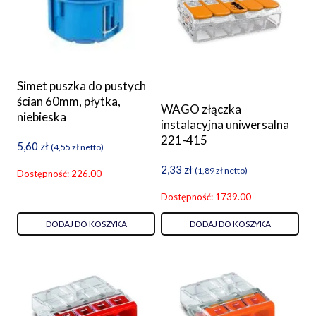
Simet puszka do pustych
ścian 60mm, płytka,
WAGO złączka
niebieska
instalacyjna uniwersalna
221-415
5,60
zł
(
4,55
zł
netto)
2,33
zł
(
1,89
zł
netto)
Dostępność: 226.00
Dostępność: 1739.00
DODAJ DO KOSZYKA
DODAJ DO KOSZYKA