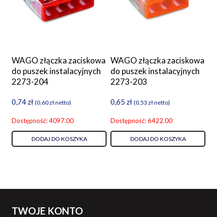
WAGO złączka zaciskowa
WAGO złączka zaciskowa
do puszek instalacyjnych
do puszek instalacyjnych
2273-204
2273-203
0,74
zł
0,65
zł
(
0,60
zł
netto)
(
0,53
zł
netto)
Dostępność: 4097.00
Dostępność: 6422.00
DODAJ DO KOSZYKA
DODAJ DO KOSZYKA
TWOJE KONTO