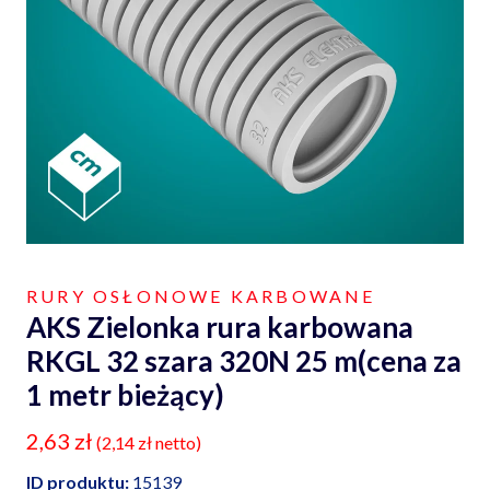
RURY OSŁONOWE KARBOWANE
AKS Zielonka rura karbowana
RKGL 32 szara 320N 25 m(cena za
1 metr bieżący)
2,63
zł
(
2,14
zł
netto)
ID produktu:
15139