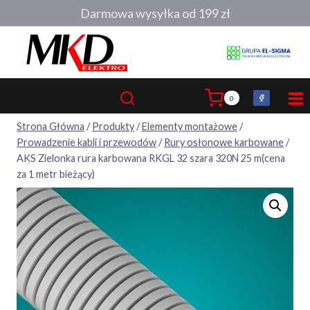
Przejdź
Darmowa wysyłka od 199 zł
do
treści
0
Strona Główna
/
Produkty
/
Elementy montażowe
/
Prowadzenie kabli i przewodów
/
Rury osłonowe karbowane
/
AKS Zielonka rura karbowana RKGL 32 szara 320N 25 m(cena
za 1 metr bieżący)