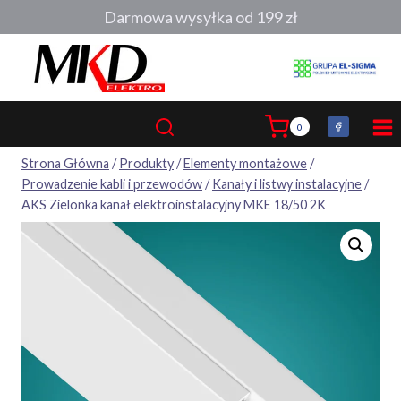
Przejdź
Darmowa wysyłka od 199 zł
do
treści
0
Strona Główna
/
Produkty
/
Elementy montażowe
/
Prowadzenie kabli i przewodów
/
Kanały i listwy instalacyjne
/
AKS Zielonka kanał elektroinstalacyjny MKE 18/50 2K