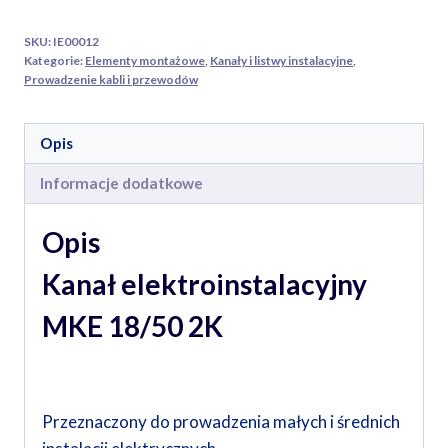
SKU:
IE00012
Kategorie:
Elementy montażowe
,
Kanały i listwy instalacyjne
,
Prowadzenie kabli i przewodów
Opis
Informacje dodatkowe
Opis
Kanał elektroinstalacyjny
MKE 18/50 2K
Przeznaczony do prowadzenia małych i średnich