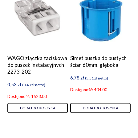
WAGO złączka zaciskowa
Simet puszka do pustych
do puszek instalacyjnych
ścian 60mm, głęboka
2273-202
6,78
zł
(
5,51
zł
netto)
0,53
zł
(
0,43
zł
netto)
Dostępność: 404.00
Dostępność: 1523.00
DODAJ DO KOSZYKA
DODAJ DO KOSZYKA