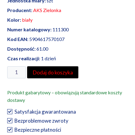
Jednostka miary:
szt
Producent:
AKS Zielonka
Kolor:
biały
Numer katalogowy:
111300
Kod EAN:
5904617570107
Dostępność:
61.00
Czas realizacji:
1 dzień
ilość
Dodaj do koszyka
AKS
Zielonka
Produkt gabarytowy – obowiązują standardowe koszty
kanał
dostawy
elektroinstalacyjny
MKE
Satysfakcja gwarantowana
18/50
Bezproblemowe zwroty
2K
Bezpieczne płatności