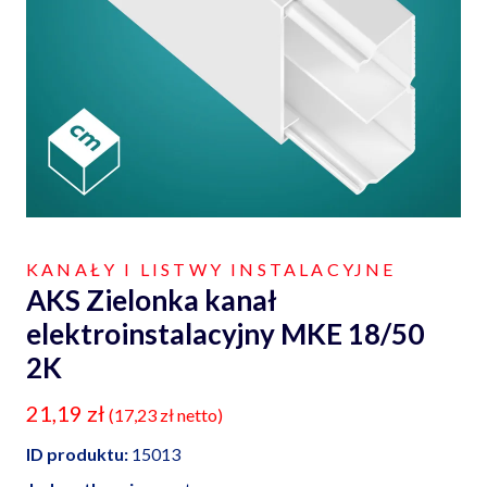
KANAŁY I LISTWY INSTALACYJNE
AKS Zielonka kanał
elektroinstalacyjny MKE 18/50
2K
21,19
zł
(
17,23
zł
netto)
ID produktu:
15013