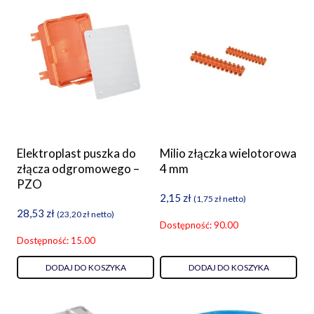
Elektroplast puszka do
Milio złączka wielotorowa
złącza odgromowego –
4 mm
PZO
2,15
zł
(
1,75
zł
netto)
28,53
zł
(
23,20
zł
netto)
Dostępność: 90.00
Dostępność: 15.00
DODAJ DO KOSZYKA
DODAJ DO KOSZYKA