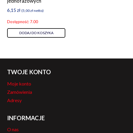
jednofazowych
6,15
zł
(
5,00
zł
netto)
Dostępność: 7.00
DODAJ DO KOSZYKA
TWOJE KONTO
Moje konto
Zamówienia
Adresy
INFORMACJE
O nas