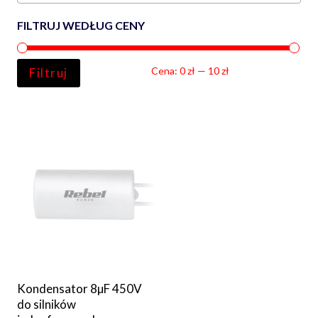
FILTRUJ WEDŁUG CENY
Ce
Ce
Cena:
0 zł
—
10 zł
Filtruj
min
ma
Kondensator 8µF 450V
do silników