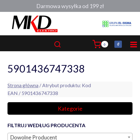
Przejdź
Darmowa wysyłka od 199 zł
do
treści
0
5901436747338
Strona główna
/ Atrybut produktu: Kod
EAN / 5901436747338
Kategorie
FILTRUJ WEDŁUG PRODUCENTA
Dowolne Producent