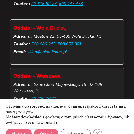
Telefon:
22 615 82 77
,
509 447 478
Oddział - Wola Ducka,
Adres:
ul. Mostów 22, 05-408 Wola Ducka, PL
Telefon:
508 686 242
,
508 053 391
Email:
sklep@mkdelektro.pl
Oddział - Warszawa
Adres:
ul. Skorochód-Majewskiego 18, 02-105
Warszawa, PL
Telefon:
22 825 16 11
Używamy ciasteczek, aby zapewnić najlepszą jakość korzystania z
Email:
skorochod@mkdelektro.pl
naszej witryny.
Możesz dowiedzieć się więcej o tym, jakich ciasteczek używamy, lub
wyłączyć je w
ustawieniach
.
(Więcej o kontaktach MKD Elektro)
Zamknij panel pow
Akceptuj
Odrzuć
Ustawienia