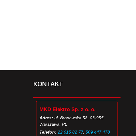
KONTAKT
MKD Elektro Sp. z o. o.
Adres:
ul. Bronowska 58, 03-955
Warszawa, PL
Telefon:
22 615 82 77
,
509 447 478