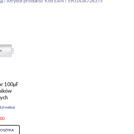
na
/ Atrybut produktu: Kod EAN / 5901436728375
r 100µF
ników
ych
4
zł
netto)
.00
KOSZYKA