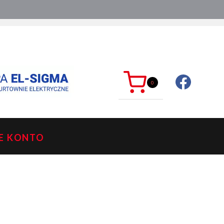
ć?
sklep@mkdelektro.pl
0
E KONTO