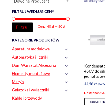
Strona głów
Dowolne Producent
FILTRUJ WEDŁUG CENY
Cena
Cena
Cena:
40 zł
—
50 zł
Filtruj
min
max
KATEGORIE PRODUKTÓW
Aparatura modułowa
Automatyka i liczniki
Dom Warsztat Akcesoria
Kondensato
450V do sil
Elementy montażowe
jednofazow
Mary's
44,58
zł
(
36,2
Gniazdka i wyłączniki
Dostępność: 3
Kable i przewody
DODAJ DO 