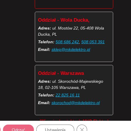
Oddział - Wola Ducka,
Adres:
ul. Mostów 22, 05-408 Wola
Ducka, PL
Telefon:
508 686 242
,
508 053 391
Email:
sklep@mkdelektro.pl
Oddział - Warszawa
Adres:
ul. Skorochód-Majewskiego
18, 02-105 Warszawa, PL
Telefon:
22 825 16 11
Email:
skorochod@mkdelektro.pl
(Więcej o kontaktach MKD Elektro)
Zamknij panel powiadomie
Odrzuć
Ustawienia