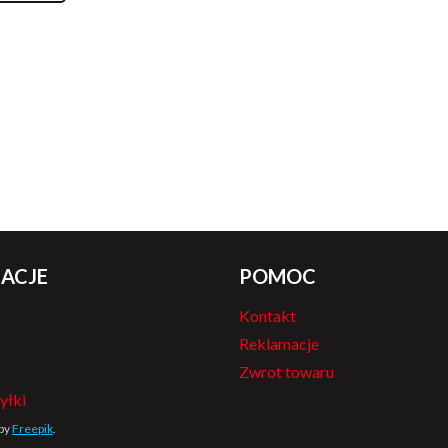
ACJE
POMOC
Kontakt
Reklamacje
Zwrot towaru
yłki
 by
Freepik
.