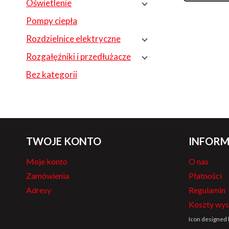
Oświetlenie
Pompy ciepła
Rozdzielnice elektryczne
Rozgałęźniki i przedłużacze
Bez kategorii
TWOJE KONTO
INFORM
Moje konto
O nas
Zamówienia
Płatności
Adresy
Regulamin
Koszty wys
Icon designed