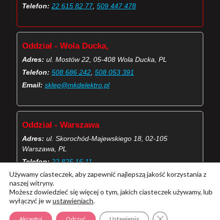
Telefon:
22 615 82 77
,
509 447 478
Oddział - Wola Ducka,
Adres:
ul. Mostów 22, 05-408 Wola Ducka, PL
Telefon:
508 686 242
,
508 053 391
Email:
sklep@mkdelektro.pl
Oddział - Warszawa
Adres:
ul. Skorochód-Majewskiego 18, 02-105
Warszawa, PL
Telefon:
22 825 16 11
Używamy ciasteczek, aby zapewnić najlepszą jakość korzystania z
Email:
skorochod@mkdelektro.pl
naszej witryny.
Możesz dowiedzieć się więcej o tym, jakich ciasteczek używamy, lub
wyłączyć je w
ustawieniach
.
(Więcej o kontaktach MKD Elektro)
Zamknij panel pow
Akceptuj
Odrzuć
Ustawienia