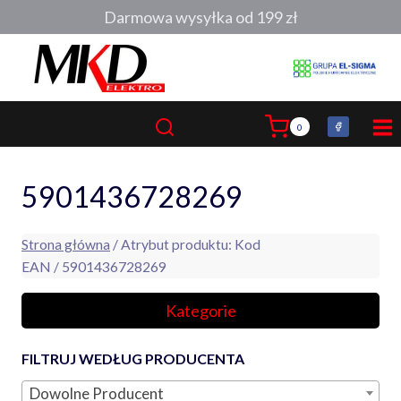
Przejdź
Darmowa wysyłka od 199 zł
do
treści
0
5901436728269
Strona główna
/ Atrybut produktu: Kod
EAN / 5901436728269
Kategorie
FILTRUJ WEDŁUG PRODUCENTA
Dowolne Producent