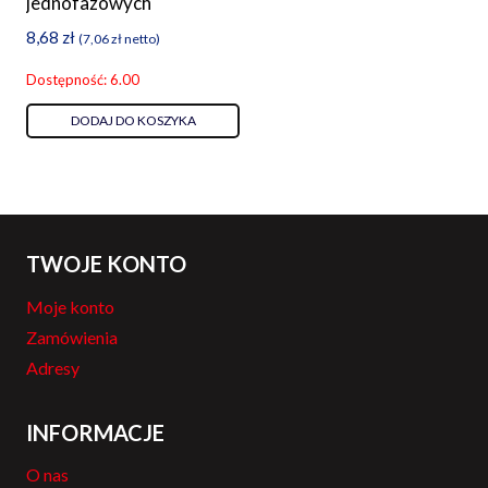
jednofazowych
8,68
zł
(
7,06
zł
netto)
Dostępność: 6.00
DODAJ DO KOSZYKA
TWOJE KONTO
Moje konto
Zamówienia
Adresy
INFORMACJE
O nas