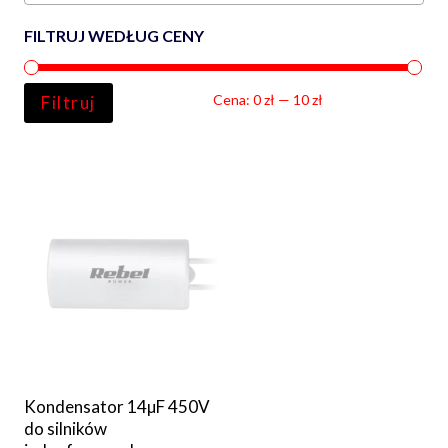
FILTRUJ WEDŁUG CENY
Ce
Ce
Cena:
0 zł
—
10 zł
Filtruj
min
ma
Kondensator 14µF 450V
do silników