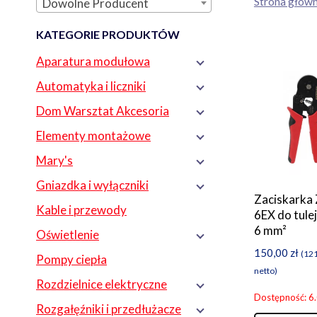
Strona głów
Dowolne Producent
KATEGORIE PRODUKTÓW
Aparatura modułowa
Automatyka i liczniki
Dom Warsztat Akcesoria
Elementy montażowe
Mary's
Gniazdka i wyłączniki
Zaciskarka
Kable i przewody
6EX do tulej
6 mm²
Oświetlenie
150,00
zł
(
12
Pompy ciepła
netto)
Rozdzielnice elektryczne
Dostępność: 6
Rozgałęźniki i przedłużacze