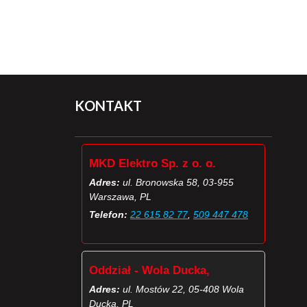
KONTAKT
MKD Elektro Sp. z o. o.
Adres:
ul. Bronowska 58, 03-955
Warszawa, PL
Telefon:
22 615 82 77
,
509 447 478
Oddział - Wola Ducka,
Adres:
ul. Mostów 22, 05-408 Wola
Ducka, PL