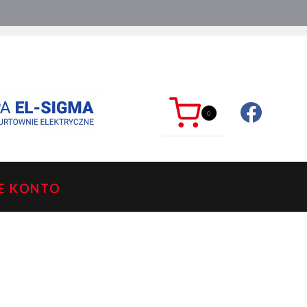
ć?
sklep@mkdelektro.pl
0
E KONTO