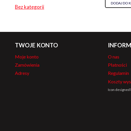
DODAJ DO 
Bez kategorii
TWOJE KONTO
INFORM
Moje konto
O nas
Zamówienia
Płatności
Adresy
Regulamin
Koszty wys
Icon designed