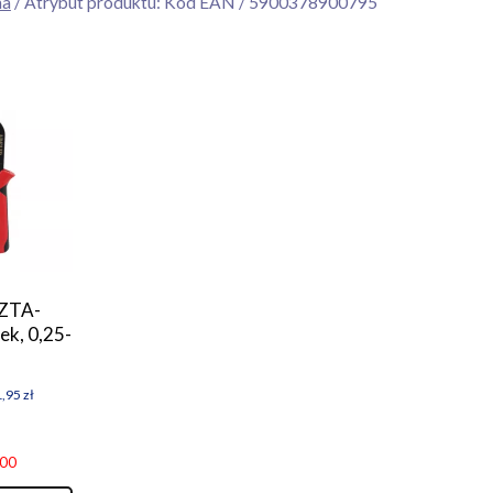
na
/ Atrybut produktu: Kod EAN / 5900378900795
 ZTA-
ek, 0,25-
1,95
zł
.00